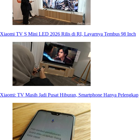
Xiaomi TV S Mini LED 2026 Rilis di RI, Layarnya Tembus 98 Inch
Xiaomi: TV Masih Jadi Pusat Hiburan, Smartphone Hanya Pelengkap