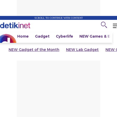
SCROLL TO CONTINUE WITH CONTENT
Home
Gadget
Cyberlife
NEW
Games & Espo
NEW
Gadget of the Month
NEW
Lab Gadget
NEW
G