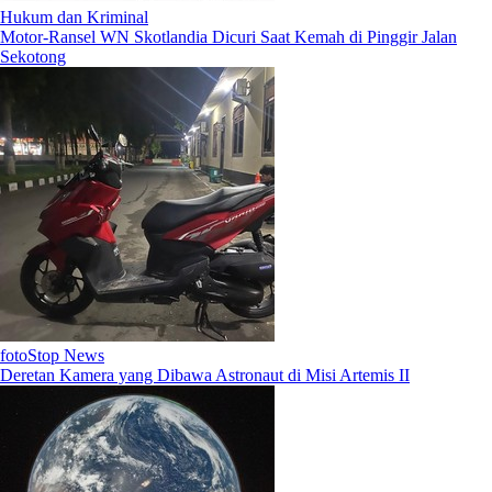
Hukum dan Kriminal
Motor-Ransel WN Skotlandia Dicuri Saat Kemah di Pinggir Jalan
Sekotong
fotoStop News
Deretan Kamera yang Dibawa Astronaut di Misi Artemis II