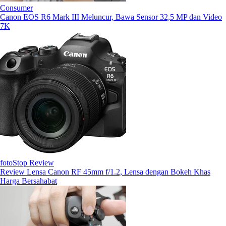
Consumer
Canon EOS R6 Mark III Meluncur, Bawa Sensor 32,5 MP dan Video
7K
fotoStop Review
Review Lensa Canon RF 45mm f/1.2, Lensa dengan Bokeh Khas
Harga Bersahabat