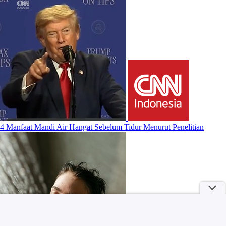
4 Manfaat Mandi Air Hangat Sebelum Tidur Menurut Penelitian