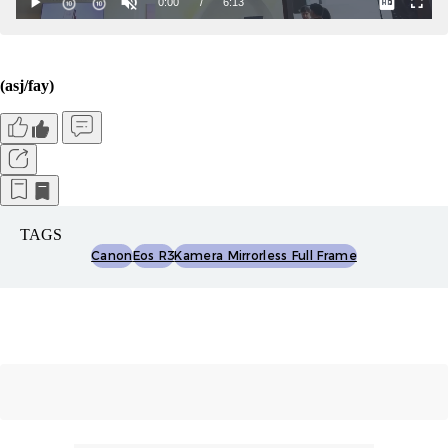
(asj/fay)
TAGS
Canon
Eos R3
Kamera Mirrorless Full Frame