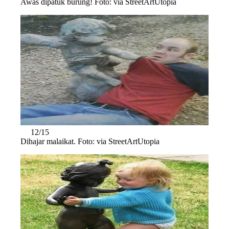
Awas dipatuk burung! Foto: via StreetArtUtopia
12/15
Dihajar malaikat. Foto: via StreetArtUtopia