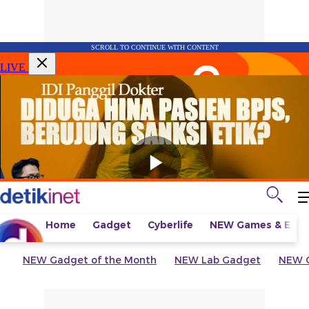
SCROLL TO CONTINUE WITH CONTENT
LIVE
Home
Gadget
Cyberlife
NEW
Games & Espo
NEW
Gadget of the Month
NEW
Lab Gadget
NEW
G