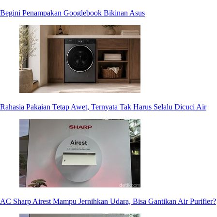
Begini Penampakan Googlebook Bikinan Asus
Rahasia Pakaian Tetap Awet, Ternyata Tak Harus Selalu Dicuci Air
AC Sharp Airest Mampu Jernihkan Udara, Bisa Gantikan Air Purifier?