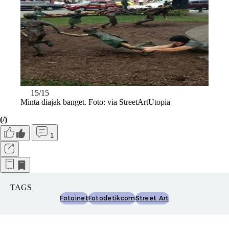
15/15
Minta diajak banget. Foto: via StreetArtUtopia
(/)
1
TAGS
Fotoinet
Fotodetikcom
Street Art