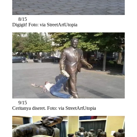
8/15
Digigit! Foto: via StreetArtUtopia
9/15
Ceritanya diseret. Foto: via StreetArtUtopia