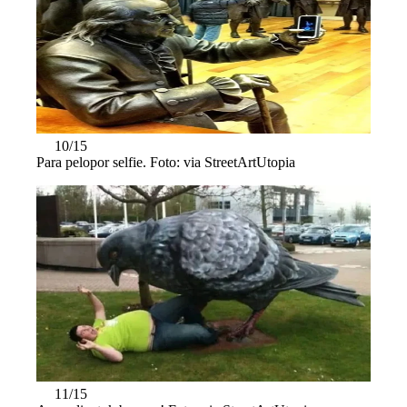
10/15
Para pelopor selfie. Foto: via StreetArtUtopia
11/15