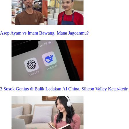
Asep Ayam vs Imam Bawang, Mana Jagoanmu?
3 Sosok Genius di Balik Ledakan AI China, Silicon Valley Ketar-ketir