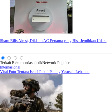
Sharp Rilis Airest, Diklaim AC Pertama yang Bisa Jernihkan Udara
Terkait
Rekomendasi
detikNetwork
Populer
Internasional
Viral Foto Tentara Israel Pukul Patung Yesus di Lebanon