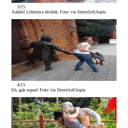
3/15
Aakkh! Lehernya dicekik. Foto: via StreetArtUtopia
4/15
Eh, gak sopan! Foto: via StreetArtUtopia