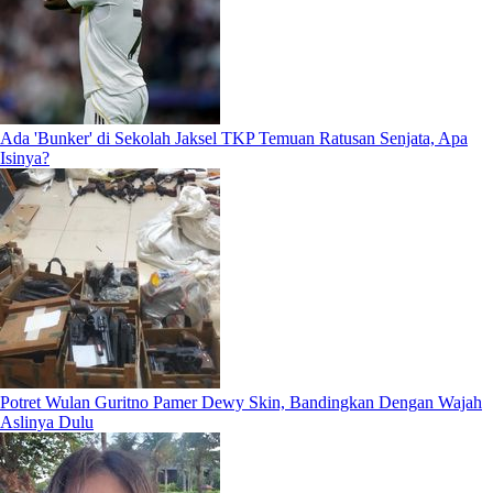
Ada 'Bunker' di Sekolah Jaksel TKP Temuan Ratusan Senjata, Apa
Isinya?
Potret Wulan Guritno Pamer Dewy Skin, Bandingkan Dengan Wajah
Aslinya Dulu