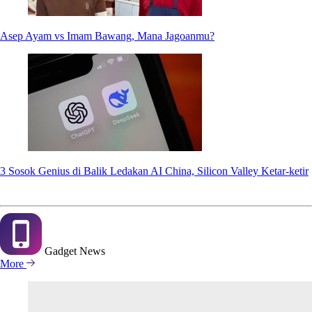
Asep Ayam vs Imam Bawang, Mana Jagoanmu?
3 Sosok Genius di Balik Ledakan AI China, Silicon Valley Ketar-ketir
Gadget
News
More