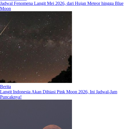
Jadwal Fenomena Langit Mei 2026, dari Hujan Meteor hingga Blue
Moon
Berita
Langit Indonesia Akan Dihiasi Pink Moon 2026, Ini Jadwal-Jam
Puncaknya!