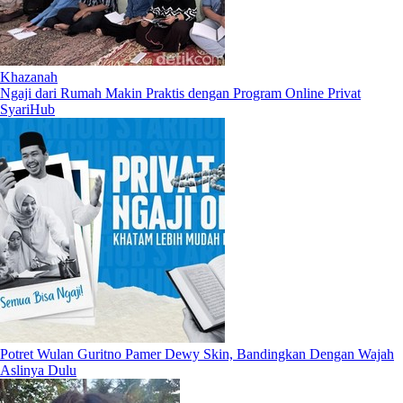
Khazanah
Ngaji dari Rumah Makin Praktis dengan Program Online Privat
SyariHub
Potret Wulan Guritno Pamer Dewy Skin, Bandingkan Dengan Wajah
Aslinya Dulu