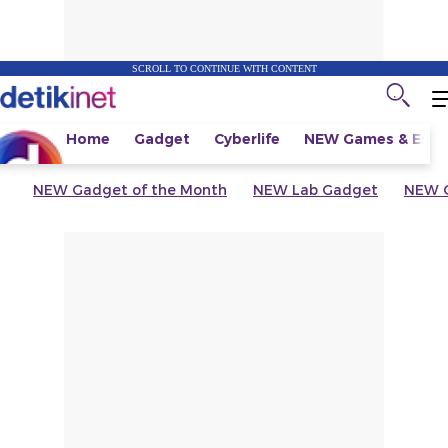
SCROLL TO CONTINUE WITH CONTENT
Home
Gadget
Cyberlife
NEW
Games & Espo
NEW
Gadget of the Month
NEW
Lab Gadget
NEW
G