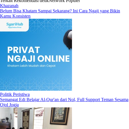
Terkait
Rekomendasi
detikNetwork
Populer
Khazanah
Belum Bisa Khatam Sampai Sekarang? Ini Cara Ngaji yang Bikin
Kamu Konsisten
Politik Peristiwa
Semangat Edi Belajar Al-Qur'an dari Nol, Full Support Teman Sesama
Ojol Jogja