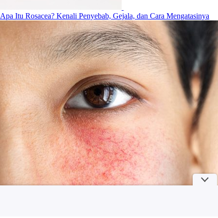
Apa Itu Rosacea? Kenali Penyebab, Gejala, dan Cara Mengatasinya