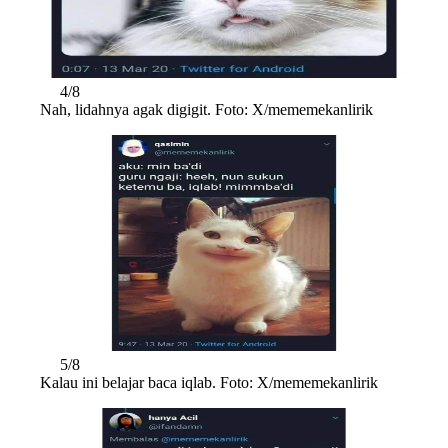
4/8
Nah, lidahnya agak digigit. Foto: X/mememekanlirik
5/8
Kalau ini belajar baca iqlab. Foto: X/mememekanlirik