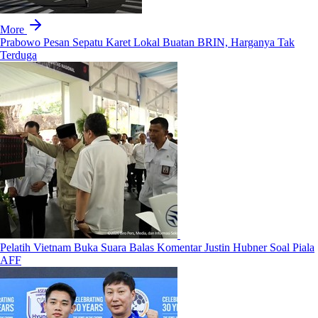
More
Prabowo Pesan Sepatu Karet Lokal Buatan BRIN, Harganya Tak
Terduga
Pelatih Vietnam Buka Suara Balas Komentar Justin Hubner Soal Piala
AFF