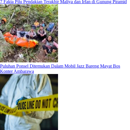
7 Fakta Pilu Pendakian Terakhir Maliya dan Irfan di Gunung Piramid
Puluhan Ponsel Ditemukan Dalam Mobil Jazz Bareng Mayat Bos
Konter Ambarawa