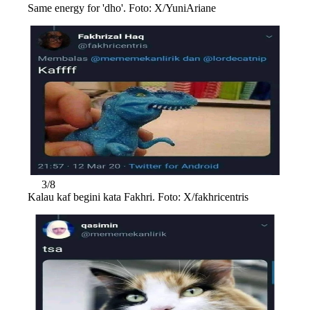
Same energy for 'dho'. Foto: X/YuniAriane
3/8
Kalau kaf begini kata Fakhri. Foto: X/fakhricentris