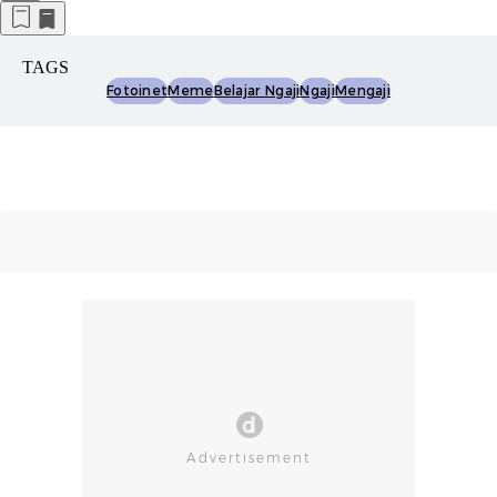
TAGS
Fotoinet
Meme
Belajar Ngaji
Ngaji
Mengaji