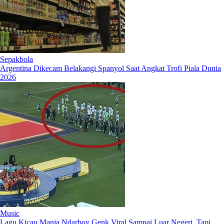
Sepakbola
Argentina Dikecam Belakangi Spanyol Saat Angkat Trofi Piala Dunia
2026
Music
Lagu Kicau Mania Ndarboy Genk Viral Sampai Luar Negeri, Tapi...