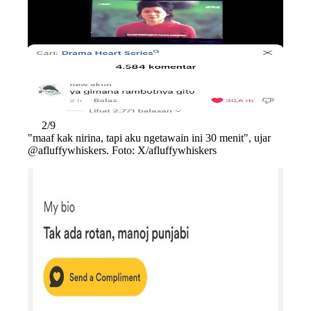
2/9
"maaf kak nirina, tapi aku ngetawain ini 30 menit", ujar
@afluffywhiskers. Foto: X/afluffywhiskers