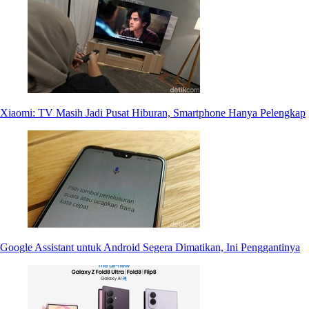
Xiaomi: TV Masih Jadi Pusat Hiburan, Smartphone Hanya Pelengkap
Google Assistant untuk Android Segera Dimatikan, Ini Penggantinya