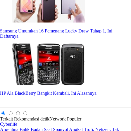
Samsung Umumkan 16 Pemenang Lucky Draw Tahap 1, Ini
Daftarnya
HP Ala BlackBerry Bangkit Kembali, Ini Alasannya
Terkait
Rekomendasi
detikNetwork
Populer
Cyberlife
Argentina Balik Badan Saat Spanyol Angkat Trofi, Netizen: Tak