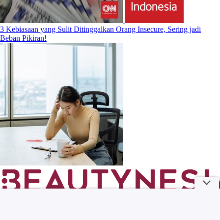
3 Kebiasaan yang Sulit Ditinggalkan Orang Insecure, Sering jadi
Beban Pikiran!
SAFF & Co. Hadirkan The POSTOJNA Project, Exhibition
Multisensori yang Hidupkan Cerita di Balik Parfum POSTOJNA