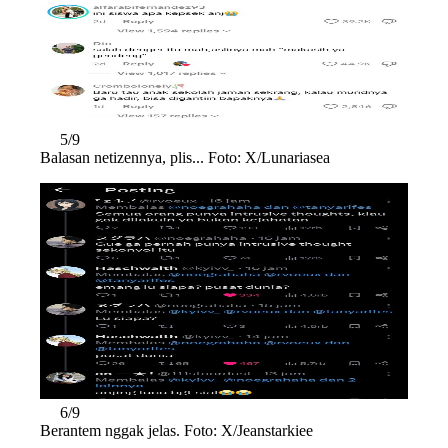
5/9
Balasan netizennya, plis... Foto: X/Lunariasea
6/9
Berantem nggak jelas. Foto: X/Jeanstarkiee