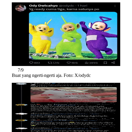
7/9
Buat yang ngerti-ngerti aja. Foto: X/odydc