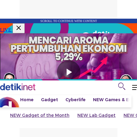
SCROLL TO CONTINUE WITH CONTENT
LIVE
Home
Gadget
Cyberlife
NEW
Games & Espo
NEW
Gadget of the Month
NEW
Lab Gadget
NEW
G