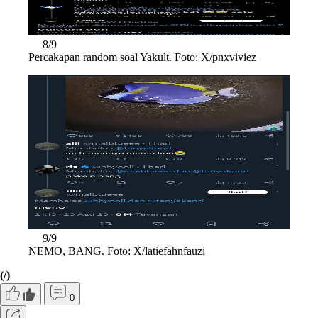
8/9
Percakapan random soal Yakult. Foto: X/pnxviviez
9/9
NEMO, BANG. Foto: X/latiefahnfauzi
(/)
0