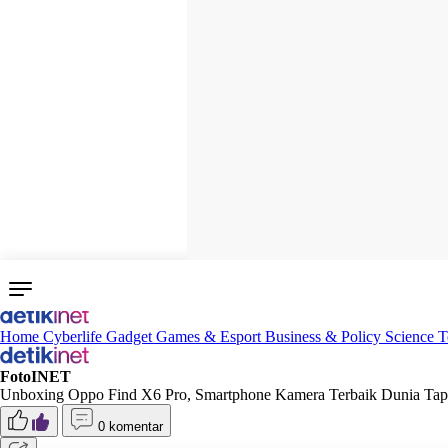
Home
Cyberlife
Gadget
Games & Esport
Business & Policy
Science
T
FotoINET
Unboxing Oppo Find X6 Pro, Smartphone Kamera Terbaik Dunia Tapi
0 komentar