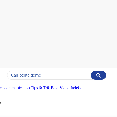
Cancel
Yang sedang ramai dicari
elecommunication
Tips & Trik
Foto
Video
Indeks
#1
gempa hari ini
...
#2
demo
#3
gempa