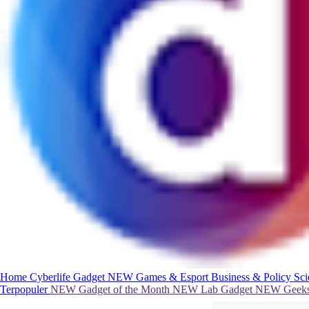
Home
Cyberlife
Gadget
NEW
Games & Esport
Business & Policy
Sc
Terpopuler
NEW
Gadget of the Month
NEW
Lab Gadget
NEW
Geeks