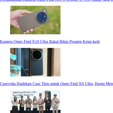
Kamera Oppo Find X10 Ultra Bakal Bikin Pesaing Ketar-ketir
Casevolia Hadirkan Case Tipis untuk Oppo Find X9 Ultra, Harga Me