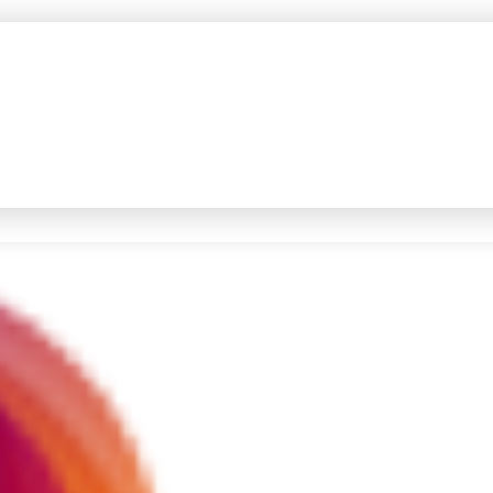
#4
iran
#5
prabowo
Promoted
Terakhir yang dicari
Loading...