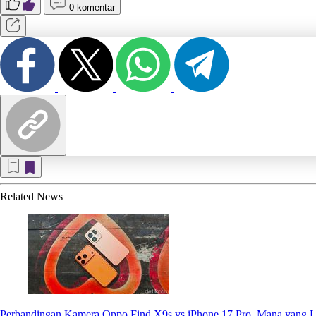
0 komentar
Related
News
Perbandingan Kamera Oppo Find X9s vs iPhone 17 Pro, Mana yang 