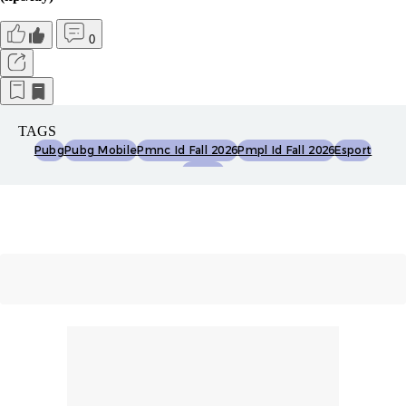
0
TAGS
Pubg
Pubg Mobile
Pmnc Id Fall 2026
Pmpl Id Fall 2026
Esport
Esports