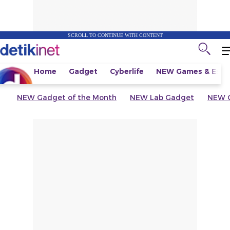
SCROLL TO CONTINUE WITH CONTENT
Home
Gadget
Cyberlife
NEW
Games & Espo
NEW
Gadget of the Month
NEW
Lab Gadget
NEW
G