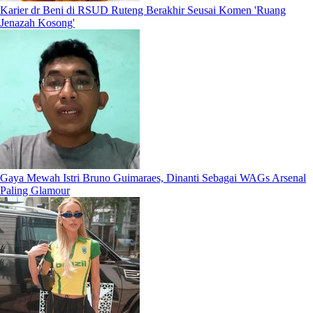
Karier dr Beni di RSUD Ruteng Berakhir Seusai Komen 'Ruang
Jenazah Kosong'
Gaya Mewah Istri Bruno Guimaraes, Dinanti Sebagai WAGs Arsenal
Paling Glamour