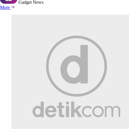
Gadget
News
More