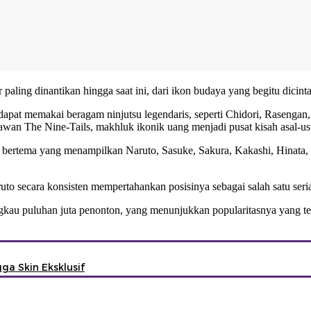
ling dinantikan hingga saat ini, dari ikon budaya yang begitu dicint
apat memakai beragam ninjutsu legendaris, seperti Chidori, Rasengan,
an The Nine-Tails, makhluk ikonik uang menjadi pusat kisah asal-us
 bertema yang menampilkan Naruto, Sasuke, Sakura, Kakashi, Hinata, 
uto secara konsisten mempertahankan posisinya sebagai salah satu ser
kau puluhan juta penonton, yang menunjukkan popularitasnya yang terus 
a Skin Eksklusif