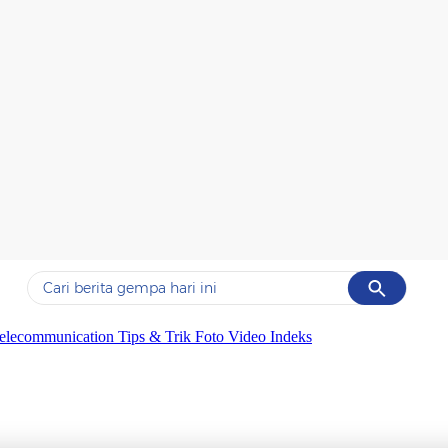
Cancel
Yang sedang ramai dicari
elecommunication
Tips & Trik
Foto
Video
Indeks
#1
piala presiden 2026
#2
prabowo
#3
gempa hari ini