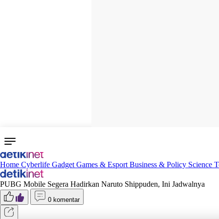
Home
Cyberlife
Gadget
Games & Esport
Business & Policy
Science
T
PUBG Mobile Segera Hadirkan Naruto Shippuden, Ini Jadwalnya
0 komentar