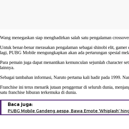
Wang menegaskan siap menghadirkan salah satu pengalaman crossover pa
Untuk benar-benar merasakan pengalaman sebagai shinobi elit, gamer d
lagi, PUBG Mobile mengungkapkan akan ada pertarungan spesial melaw
Para pemain juga dapat menantikan kemunculan sejumlah character set
lainnya.
Sebagai tambahan informasi, Naruto pertama kali hadir pada 1999. Nar
Franchise ini terus menarik jutaan penggemar di seluruh dunia, menjang
satu franchise hiburan terkemuka di dunia.
Baca juga:
PUBG Mobile Gandeng aespa, Bawa Emote 'Whiplash' hingg