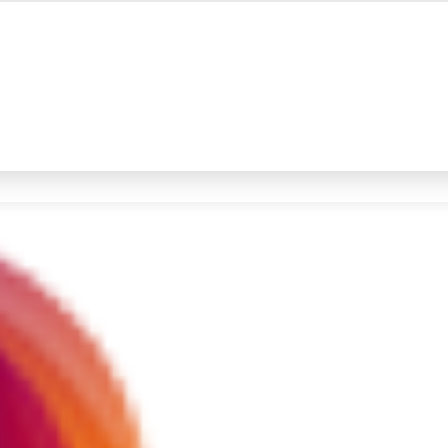
#4
demo
#5
iran
Promoted
Terakhir yang dicari
Loading...