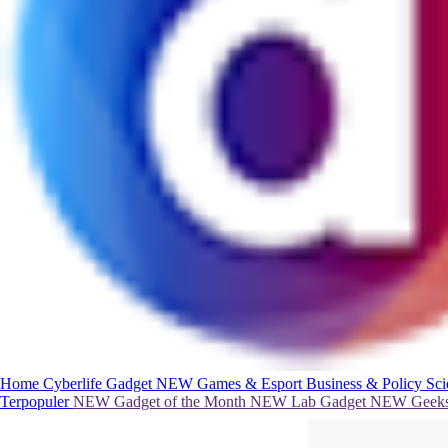
Home
Cyberlife
Gadget
NEW
Games & Esport
Business & Policy
Sc
Terpopuler
NEW
Gadget of the Month
NEW
Lab Gadget
NEW
Geeks