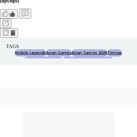
(hps/hps)
TAGS
Mobile Legends
Asian Games
Asian Games 2026
Timnas
Timnas Indonesia
Timnas Esports Indonesia
Timnas Mobile Legends
Esport
Esports