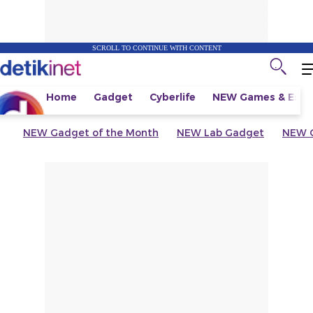
SCROLL TO CONTINUE WITH CONTENT
Home
Gadget
Cyberlife
NEW
Games & Espo
NEW
Gadget of the Month
NEW
Lab Gadget
NEW
G