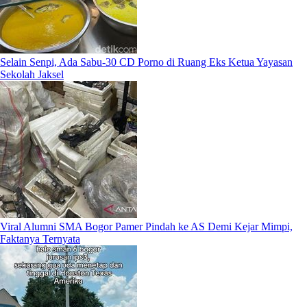
Selain Senpi, Ada Sabu-30 CD Porno di Ruang Eks Ketua Yayasan
Sekolah Jaksel
Viral Alumni SMA Bogor Pamer Pindah ke AS Demi Kejar Mimpi,
Faktanya Ternyata