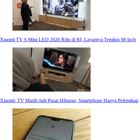
Xiaomi TV S Mini LED 2026 Rilis di RI, Layarnya Tembus 98 Inch
Xiaomi: TV Masih Jadi Pusat Hiburan, Smartphone Hanya Pelengkap