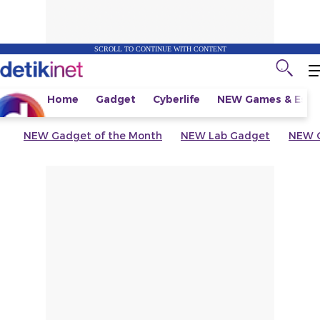
SCROLL TO CONTINUE WITH CONTENT
Home
Gadget
Cyberlife
NEW
Games & Espo
NEW
Gadget of the Month
NEW
Lab Gadget
NEW
G