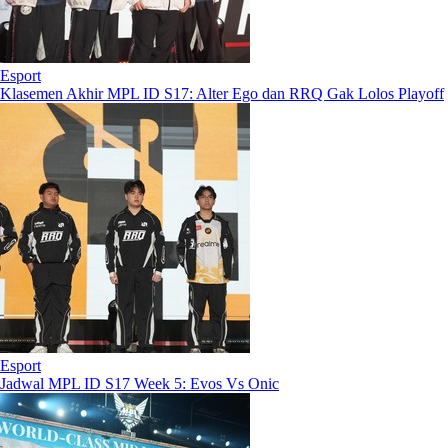
Esport
Klasemen Akhir MPL ID S17: Alter Ego dan RRQ Gak Lolos Playoff
Esport
Jadwal MPL ID S17 Week 5: Evos Vs Onic