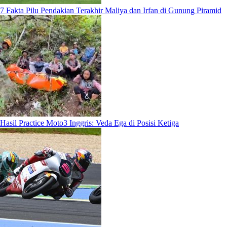
7 Fakta Pilu Pendakian Terakhir Maliya dan Irfan di Gunung Piramid
Hasil Practice Moto3 Inggris: Veda Ega di Posisi Ketiga