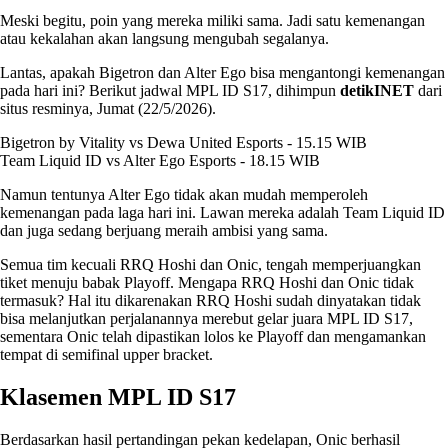
Meski begitu, poin yang mereka miliki sama. Jadi satu kemenangan
atau kekalahan akan langsung mengubah segalanya.
Lantas, apakah Bigetron dan Alter Ego bisa mengantongi kemenangan
pada hari ini? Berikut jadwal MPL ID S17, dihimpun
detikINET
dari
situs resminya, Jumat (22/5/2026).
Bigetron by Vitality vs Dewa United Esports - 15.15 WIB
Team Liquid ID vs Alter Ego Esports - 18.15 WIB
Namun tentunya Alter Ego tidak akan mudah memperoleh
kemenangan pada laga hari ini. Lawan mereka adalah Team Liquid ID
dan juga sedang berjuang meraih ambisi yang sama.
Semua tim kecuali RRQ Hoshi dan Onic, tengah memperjuangkan
tiket menuju babak Playoff. Mengapa RRQ Hoshi dan Onic tidak
termasuk? Hal itu dikarenakan RRQ Hoshi sudah dinyatakan tidak
bisa melanjutkan perjalanannya merebut gelar juara MPL ID S17,
sementara Onic telah dipastikan lolos ke Playoff dan mengamankan
tempat di semifinal upper bracket.
Klasemen MPL ID S17
Berdasarkan hasil pertandingan pekan kedelapan, Onic berhasil