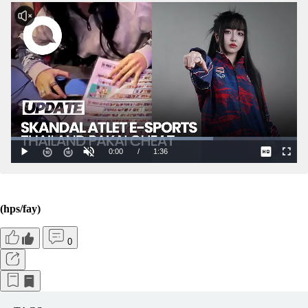
(hps/fay)
0