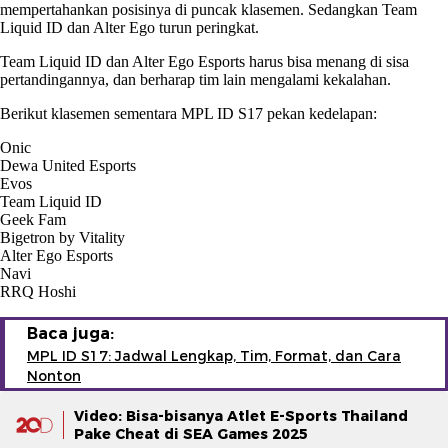
mempertahankan posisinya di puncak klasemen. Sedangkan Team
Liquid ID dan Alter Ego turun peringkat.
Team Liquid ID dan Alter Ego Esports harus bisa menang di sisa
pertandingannya, dan berharap tim lain mengalami kekalahan.
Berikut klasemen sementara MPL ID S17 pekan kedelapan:
Onic
Dewa United Esports
Evos
Team Liquid ID
Geek Fam
Bigetron by Vitality
Alter Ego Esports
Navi
RRQ Hoshi
Baca juga:
MPL ID S17: Jadwal Lengkap, Tim, Format, dan Cara
Nonton
Video: Bisa-bisanya Atlet E-Sports Thailand
Pake Cheat di SEA Games 2025