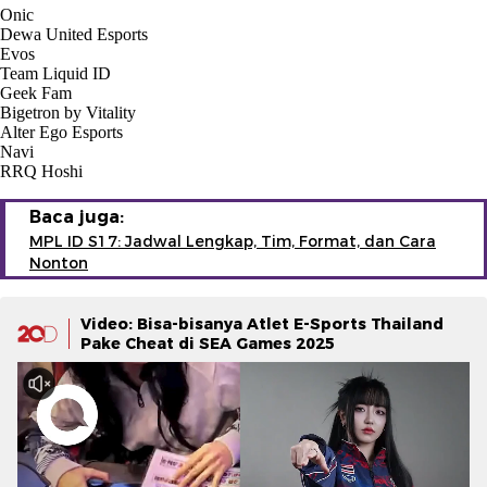
Onic
Dewa United Esports
Evos
Team Liquid ID
Geek Fam
Bigetron by Vitality
Alter Ego Esports
Navi
RRQ Hoshi
Baca juga:
MPL ID S17: Jadwal Lengkap, Tim, Format, dan Cara
Nonton
Video: Bisa-bisanya Atlet E-Sports Thailand
Pake Cheat di SEA Games 2025