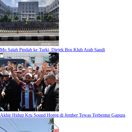
Mo Salah Pindah ke Turki, Diejek Bos Klub Arab Saudi
Akhir Hidup Kru Sound Horeg di Jember Tewas Terbentur Gapura