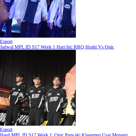
Esport
Jadwal MPL ID S17 Week 1 Hari Ini: RRQ Hoshi Vs Onic
Esport
Hasil MPL ID S17 Week 1: Onic Puncaki Klasemen Usai Menang