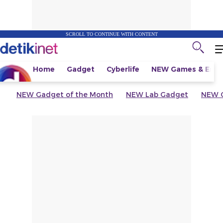
SCROLL TO CONTINUE WITH CONTENT
Home
Gadget
Cyberlife
NEW
Games & Espo
NEW
Gadget of the Month
NEW
Lab Gadget
NEW
G