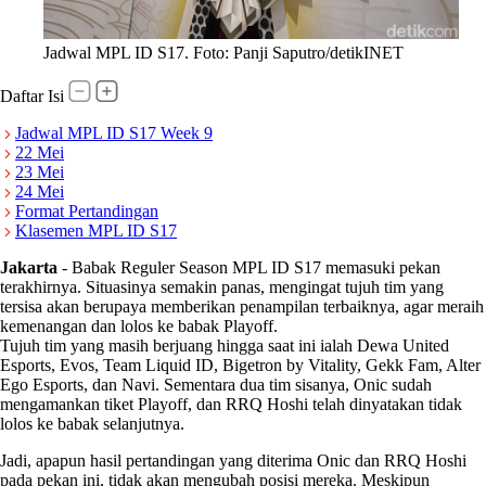
Jadwal MPL ID S17. Foto: Panji Saputro/detikINET
Daftar Isi
Jadwal MPL ID S17 Week 9
22 Mei
23 Mei
24 Mei
Format Pertandingan
Klasemen MPL ID S17
Jakarta
-
Babak Reguler Season MPL ID S17 memasuki pekan
terakhirnya. Situasinya semakin panas, mengingat tujuh tim yang
tersisa akan berupaya memberikan penampilan terbaiknya, agar meraih
kemenangan dan lolos ke babak Playoff.
Tujuh tim yang masih berjuang hingga saat ini ialah Dewa United
Esports, Evos, Team Liquid ID, Bigetron by Vitality, Gekk Fam, Alter
Ego Esports, dan Navi. Sementara dua tim sisanya, Onic sudah
mengamankan tiket Playoff, dan RRQ Hoshi telah dinyatakan tidak
lolos ke babak selanjutnya.
Jadi, apapun hasil pertandingan yang diterima Onic dan RRQ Hoshi
pada pekan ini, tidak akan mengubah posisi mereka. Meskipun