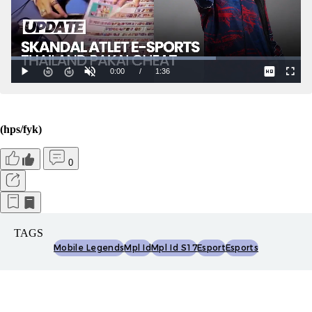
(hps/fyk)
0
TAGS
Mobile Legends
Mpl Id
Mpl Id S17
Esport
Esports