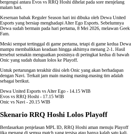
bergengsi antara Evos vs RRQ Hoshi dihelat pada sore menjelang
malam hari.
Keseruan babak Reguler Season hari ini dibuka oleh Dewa United
Esports yang bersiap menghadapi Alter Ego Esports. Sebelumnya
Dewa sudah bermain pada hari pertama, 8 Mei 2026, melawan Geek
Fam.
Meski sempat tertinggal di game pertama, tetapi di game kedua Dewa
mampu membalikkan keadaan hingga akhirnya menang 2-1. Hasil
tersebut semakin menguatkan posisinya di peringkat kedua di bawah
Onic yang sudah duluan lolos ke Playoff.
Untuk pertarungan terakhir diisi oleh Onic yang akan berhadapan
dengan Navi. Terkait jam main masing masing-masing tim adalah
sebagai berikut.
Dewa United Esports vs Alter Ego - 14.15 WIB
Evos vs RRQ Hoshi - 17.15 WIB
Onic vs Navi - 20.15 WIB
Skenario RRQ Hoshi Lolos Playoff
Berdasarkan penjelasan MPL ID, RRQ Hoshi aman menuju Playoff
jika menang di semua match yang tersisa atau hanya kalah satu kali.