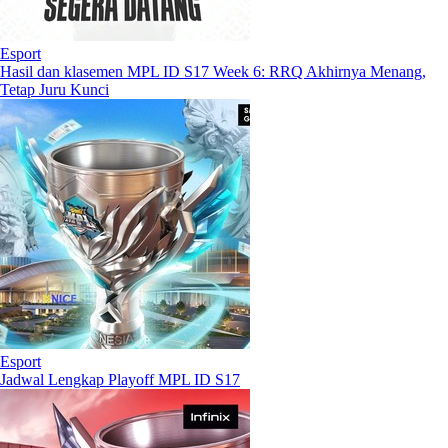
Esport
Hasil dan klasemen MPL ID S17 Week 6: RRQ Akhirnya Menang,
Tetap Juru Kunci
Esport
Jadwal Lengkap Playoff MPL ID S17