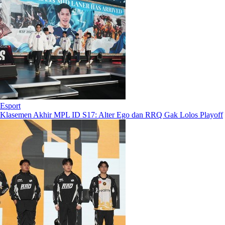
Esport
Klasemen Akhir MPL ID S17: Alter Ego dan RRQ Gak Lolos Playoff