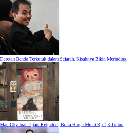
Deretan Benda Terkutuk dalam Sejarah, Kisahnya Bikin Merinding
Man City Jual Tijjani Reijnders, Buka Harga Mulai Rp 1,3 Triliun