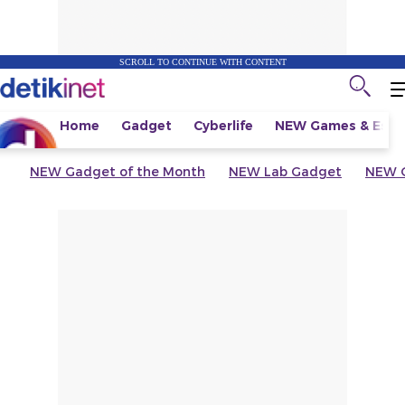
SCROLL TO CONTINUE WITH CONTENT
Home
Gadget
Cyberlife
NEW
Games & Espo
NEW
Gadget of the Month
NEW
Lab Gadget
NEW
G