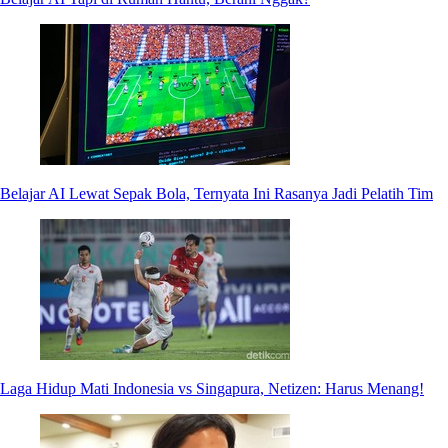
Belajar AI Lewat Sepak Bola, Ternyata Ini Rasanya Jadi Pelatih Tim
Laga Hidup Mati Indonesia vs Singapura, Netizen: Harus Menang!