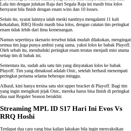
Lalu tim dengan julukan Raja dari Segala Raja ini masih bisa lolos
bersyarat bila finish dengan enam wins dan 10 losses.
Selain itu, syarat lainnya ialah meski nantinya mengalami 11 kali
kekalahan, RRQ Hoshi masih bisa lolos, dengan catatan tim peringkat
enam tidak lebih dari lima kemenangan.
Namun sepertinya skenario tersebut tidak mudah dilakukan, mengingat
semua tim juga punya ambisi yang sama, yakni lolos ke babak Playoff.
Oleh sebab itu, menduduki peringkat enam teratas menjadi misi utama
setiap tim di babak ini.
Sementara itu, sudah ada satu tim yang dinyatakan lolos ke babak
Playoff. Tim yang dimaksud adalah Onic, setelah berhasil menempati
peringkat pertama selama beberapa minggu.
Alhasil, kini hanya tersisa satu slot upper bracket di Playoff. Bagi tim
yang ingin mengikuti jejak Onic, mereka harus bisa finish di peringkat
dua saat Reguler Season berakhir.
Streaming MPL ID S17 Hari Ini Evos Vs
RRQ Hoshi
Terdapat dua cara yang bisa kalian lakukan bila ingin menyaksikan