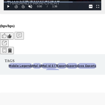
(hps/hps)
TAGS
Mobile Legends
Mpl Id
Mpl Id S17
Esport
Esports
Evos Esports
Rrq Hoshi