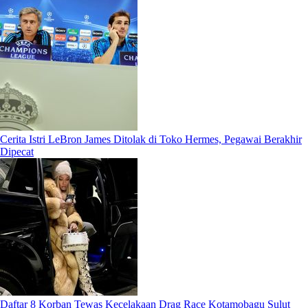
Cerita Istri LeBron James Ditolak di Toko Hermes, Pegawai Berakhir
Dipecat
Daftar 8 Korban Tewas Kecelakaan Drag Race Kotamobagu Sulut