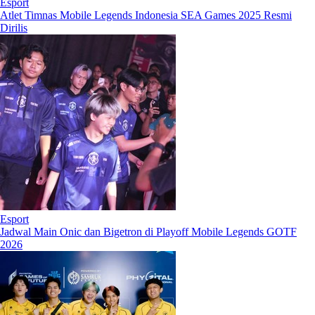
Esport
Atlet Timnas Mobile Legends Indonesia SEA Games 2025 Resmi
Dirilis
Esport
Jadwal Main Onic dan Bigetron di Playoff Mobile Legends GOTF
2026