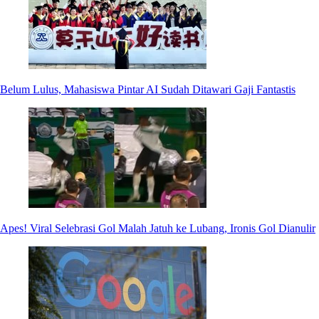
Belum Lulus, Mahasiswa Pintar AI Sudah Ditawari Gaji Fantastis
Apes! Viral Selebrasi Gol Malah Jatuh ke Lubang, Ironis Gol Dianulir