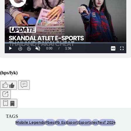
(hps/fyk)
TAGS
Mobile Legends
Pbesi
Pb Esi
Esport
Esports
Iesf
Iesf 2024