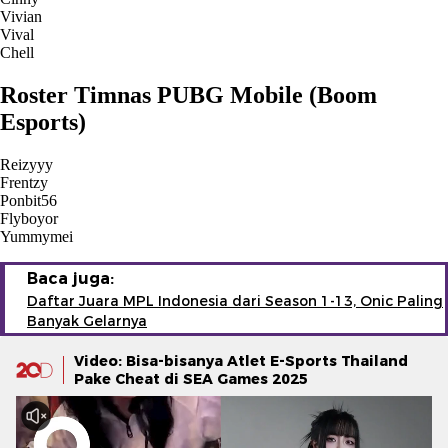
Vivian
Vival
Chell
Roster Timnas PUBG Mobile (Boom
Esports)
Reizyyy
Frentzy
Ponbit56
Flyboyor
Yummymei
Baca juga:
Daftar Juara MPL Indonesia dari Season 1-13, Onic Paling
Banyak Gelarnya
Video: Bisa-bisanya Atlet E-Sports Thailand
Pake Cheat di SEA Games 2025