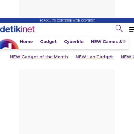
SCROLL TO CONTINUE WITH CONTENT
Home
Gadget
Cyberlife
NEW
Games & Espo
NEW
Gadget of the Month
NEW
Lab Gadget
NEW
G