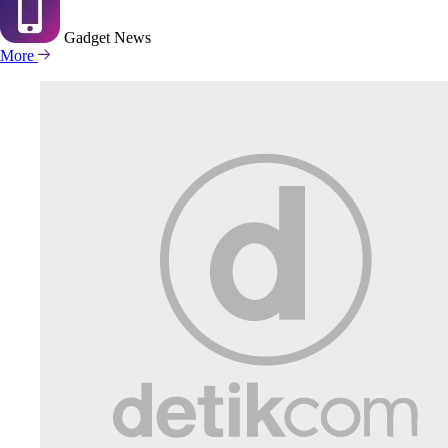
Gadget
News
More