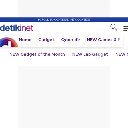
SCROLL TO CONTINUE WITH CONTENT
Home
Gadget
Cyberlife
NEW
Games & Espo
NEW
Gadget of the Month
NEW
Lab Gadget
NEW
G