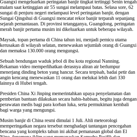
Guangxi mengeluarkan peringatan banjir tingkat tertinggi Senin tengah
malam saat ketinggian air 55 sungai melampaui batas. Selasa sore, 62
sungai di penjuru negeri melampaui level peringatan banjir, dengan
Sungai Qingshui di Guangxi mencatat rekor banjir terparah sepanjang
sejarah pemantauan. Di provinsi tetangganya, Guangdong, peringatan
merah banjir pertama musim ini dikeluarkan untuk beberapa wilayah.
Maysak, topan pertama di China tahun ini, menjadi pemicu utama
kerusakan di wilayah selatan, menewaskan sejumlah orang di Guangxi
dan memaksa 130.000 orang mengungsi.
Sebuah bendungan waduk jebol di ibu kota regional Nanning.
Rekaman video memperlihatkan derasnya aliran air berlumpur
menerjang dinding beton yang hancur. Secara terpisah, badai petir dan
angin kencang menewaskan 11 orang dan melukai lebih dari 330
lainnya di Hubei tengah.
Presiden China Xi Jinping memerintahkan upaya penyelamatan dan
pemberian bantuan dilakukan secara habis-habisan, begitu juga dengan
perawatan medis bagi para korban luka, serta permukiman kembali
bagi warga yang mengungsi.
Musim banjir di China resmi dimulai 1 Juli. Ahli meteorologi
memperingatkan negara tersebut menghadapi tantangan pencegahan
bencana yang kompleks tahun ini akibat pemanasan global dan El
Nino, fenomena iklim yang memanaskan Samudra Pasifik dan