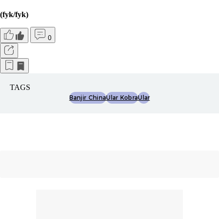
(fyk/fyk)
0
TAGS
Banjir China
Ular Kobra
Ular