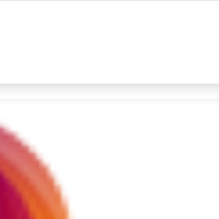
#4
prabowo
#5
data live draw sgp
Promoted
Terakhir yang dicari
Loading...