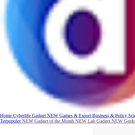
Home
Cyberlife
Gadget
NEW
Games & Esport
Business & Policy
Sc
Terpopuler
NEW
Gadget of the Month
NEW
Lab Gadget
NEW
Geeks