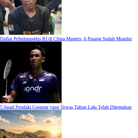
Daftar Pebulutangkis RI di China Masters, 6 Pasang Sudah Mundur
5 Jasad Pendaki Gunung yang Tewas Tahun Lalu Telah Ditemukan