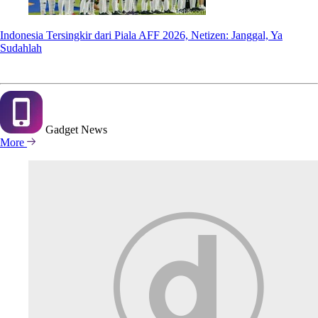
Indonesia Tersingkir dari Piala AFF 2026, Netizen: Janggal, Ya
Sudahlah
Gadget
News
More