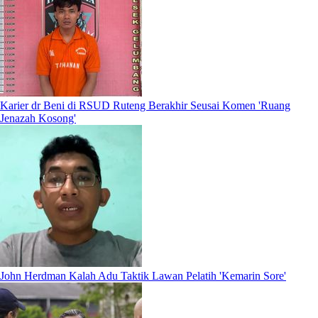
Karier dr Beni di RSUD Ruteng Berakhir Seusai Komen 'Ruang
Jenazah Kosong'
John Herdman Kalah Adu Taktik Lawan Pelatih 'Kemarin Sore'