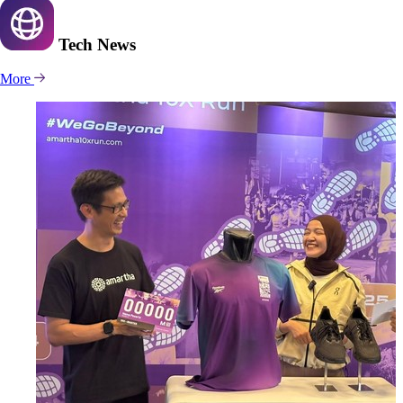
Tech
News
More