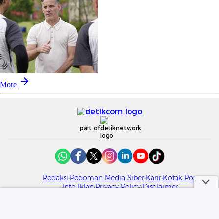
More
part of
Redaksi
Pedoman Media Siber
Karir
Kotak Pos
Info Iklan
Privacy Policy
Disclaimer