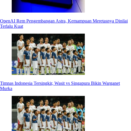
OpenAI Rem Pengembangan Astra, Kemampuan Meretasnya Dinilai
Terlalu Kuat
Timnas Indonesia Tersingkir, Wasit vs Singapura Bikin Warganet
Murka