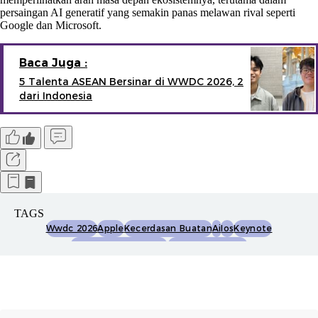
persaingan AI generatif yang semakin panas melawan rival seperti
Google dan Microsoft.
Baca Juga :
5 Talenta ASEAN Bersinar di WWDC 2026, 2
dari Indonesia
TAGS
Wwdc 2026
Apple
Kecerdasan Buatan
Ai
Ios
Keynote
Apple Design Awards
Machine Learning
Swift Student Challenge