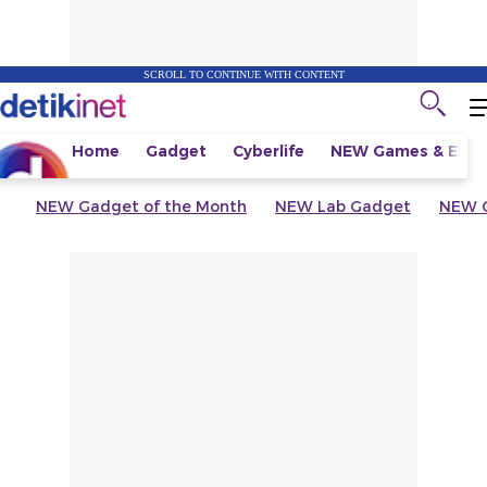
SCROLL TO CONTINUE WITH CONTENT
Home
Gadget
Cyberlife
NEW
Games & Espo
NEW
Gadget of the Month
NEW
Lab Gadget
NEW
G