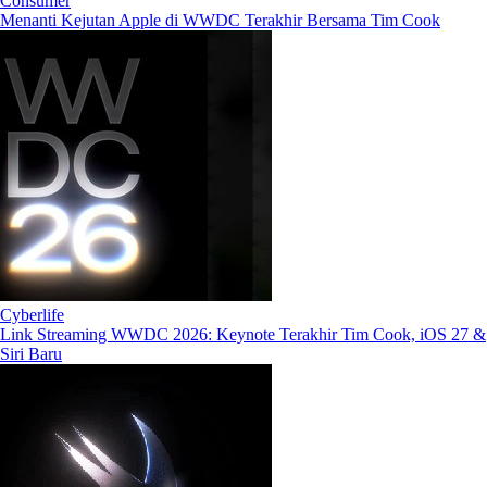
Consumer
Menanti Kejutan Apple di WWDC Terakhir Bersama Tim Cook
Cyberlife
Link Streaming WWDC 2026: Keynote Terakhir Tim Cook, iOS 27 &
Siri Baru