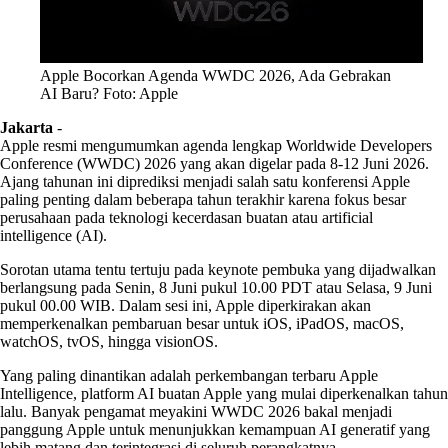
Apple Bocorkan Agenda WWDC 2026, Ada Gebrakan
AI Baru? Foto: Apple
Jakarta
-
Apple resmi mengumumkan agenda lengkap Worldwide Developers
Conference (WWDC) 2026 yang akan digelar pada 8-12 Juni 2026.
Ajang tahunan ini diprediksi menjadi salah satu konferensi Apple
paling penting dalam beberapa tahun terakhir karena fokus besar
perusahaan pada teknologi kecerdasan buatan atau artificial
intelligence (AI).
Sorotan utama tentu tertuju pada keynote pembuka yang dijadwalkan
berlangsung pada Senin, 8 Juni pukul 10.00 PDT atau Selasa, 9 Juni
pukul 00.00 WIB. Dalam sesi ini, Apple diperkirakan akan
memperkenalkan pembaruan besar untuk iOS, iPadOS, macOS,
watchOS, tvOS, hingga visionOS.
Yang paling dinantikan adalah perkembangan terbaru Apple
Intelligence, platform AI buatan Apple yang mulai diperkenalkan tahun
lalu. Banyak pengamat meyakini WWDC 2026 bakal menjadi
panggung Apple untuk menunjukkan kemampuan AI generatif yang
lebih matang dan terintegrasi di seluruh perangkatnya.