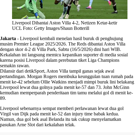
Liverpool Dibantai Aston Villa 4-2, Netizen Ketar-ketir
UCL Foto: Getty Images/Shaun Botterill
Jakarta
-
Liverpool kembali menelan hasil buruk di penghujung
musim Premier League 2025/2026. The Reds dibantai Aston Villa
dengan skor 4-2 di Villa Park, Sabtu (16/5/2026) dini hari WIB.
Kekalahan ini langsung memicu kepanikan suporter di media sosial
karena posisi Liverpool dalam perebutan tiket Liga Champions
semakin rawan.
Dilansir dari detikSport, Aston Villa tampil ganas sejak awal
pertandingan. Morgan Rogers membuka keunggulan tuan rumah pada
menit ke-42 sebelum Ollie Watkins menjadi mimpi buruk lini belakang
Liverpool lewat dua golnya pada menit ke-57 dan 73. John McGinn
kemudian memperparah penderitaan tim tamu melalui gol di menit ke-
89.
Liverpool sebenarnya sempat memberi perlawanan lewat dua gol
Virgil van Dijk pada menit ke-52 dan injury time babak kedua.
Namun, dua gol bek asal Belanda itu tak cukup menyelamatkan
pasukan Arne Slot dari kekalahan telak.