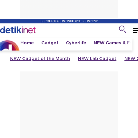
SCROLL TO CONTINUE WITH CONTENT
Home
Gadget
Cyberlife
NEW
Games & Espo
NEW
Gadget of the Month
NEW
Lab Gadget
NEW
G