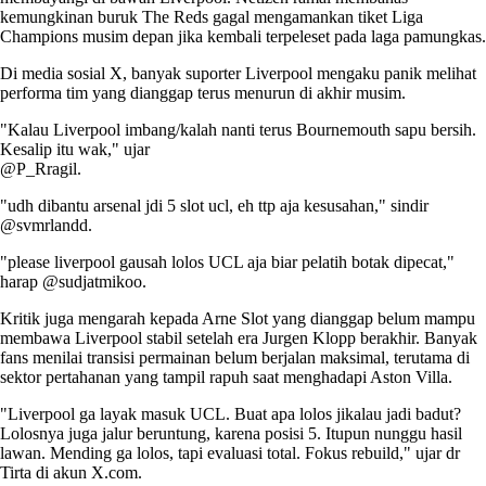
kemungkinan buruk The Reds gagal mengamankan tiket Liga
Champions musim depan jika kembali terpeleset pada laga pamungkas.
Di media sosial X, banyak suporter Liverpool mengaku panik melihat
performa tim yang dianggap terus menurun di akhir musim.
"Kalau Liverpool imbang/kalah nanti terus Bournemouth sapu bersih.
Kesalip itu wak," ujar
@P_Rragil.
"udh dibantu arsenal jdi 5 slot ucl, eh ttp aja kesusahan," sindir
@svmrlandd.
"please liverpool gausah lolos UCL aja biar pelatih botak dipecat,"
harap @sudjatmikoo.
Kritik juga mengarah kepada Arne Slot yang dianggap belum mampu
membawa Liverpool stabil setelah era Jurgen Klopp berakhir. Banyak
fans menilai transisi permainan belum berjalan maksimal, terutama di
sektor pertahanan yang tampil rapuh saat menghadapi Aston Villa.
"Liverpool ga layak masuk UCL. Buat apa lolos jikalau jadi badut?
Lolosnya juga jalur beruntung, karena posisi 5. Itupun nunggu hasil
lawan. Mending ga lolos, tapi evaluasi total. Fokus rebuild," ujar dr
Tirta di akun X.com.