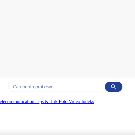
Cancel
Yang sedang ramai dicari
elecommunication
Tips & Trik
Foto
Video
Indeks
#1
data live draw sgp
#2
gempa hari ini
#3
prabowo