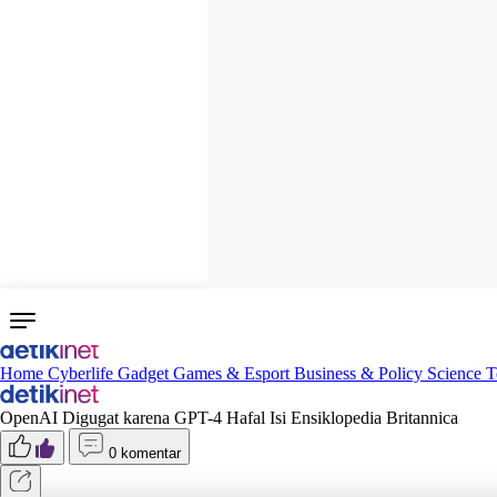
Home
Cyberlife
Gadget
Games & Esport
Business & Policy
Science
T
OpenAI Digugat karena GPT-4 Hafal Isi Ensiklopedia Britannica
0 komentar