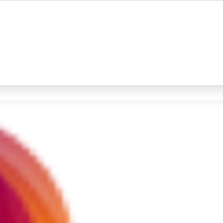
#4
iran
#5
demo
Promoted
Terakhir yang dicari
Loading...