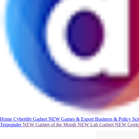
Home
Cyberlife
Gadget
NEW
Games & Esport
Business & Policy
Sc
Terpopuler
NEW
Gadget of the Month
NEW
Lab Gadget
NEW
Geeks