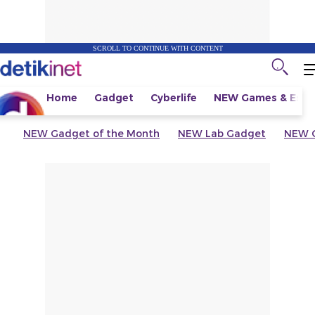
SCROLL TO CONTINUE WITH CONTENT
Home
Gadget
Cyberlife
NEW
Games & Espo
NEW
Gadget of the Month
NEW
Lab Gadget
NEW
G