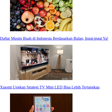
Daftar Musim Buah di Indonesia Berdasarkan Bulan, Ingat-ingat Ya!
Xiaomi Ungkap Strategi TV Mini LED Bisa Lebih Terjangkau