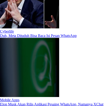
Cyberlife
Duh, Meta Dituduh Bisa Baca Isi Pesan WhatsApp
Mobile Apps
Elon Musk Akan Rilis Aplikasi Pesaing WhatsApp, Namanya XChat