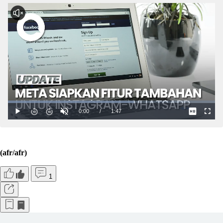
(afr/afr)
1