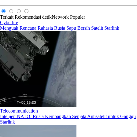
Terkait
Rekomendasi
detikNetwork
Populer
Cyberlife
Menguak Rencana Rahasia Rusia Sapu Bersih Satelit Starlink
Telecommunication
Intelijen NATO: Rusia Kembangkan Senjata Antisatelit untuk Ganggu
Starlink