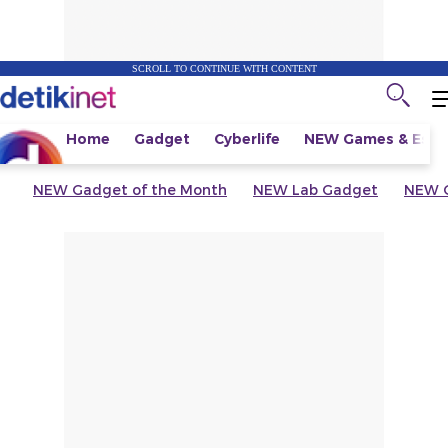
SCROLL TO CONTINUE WITH CONTENT
Home
Gadget
Cyberlife
NEW
Games & Espo
NEW
Gadget of the Month
NEW
Lab Gadget
NEW
G