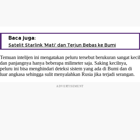
Baca juga:
Satelit Starlink 'Mati' dan Terjun Bebas ke Bumi
Temuan intelijen ini mengatakan peluru tersebut berukuran sangat kecil
dan panjangnya hanya beberapa milimeter saja. Saking kecilnya,
peluru ini bisa menghindari deteksi sistem yang ada di Bumi dan di
luar angkasa sehingga sulit menyalahkan Rusia jika terjadi serangan.
ADVERTISEMENT