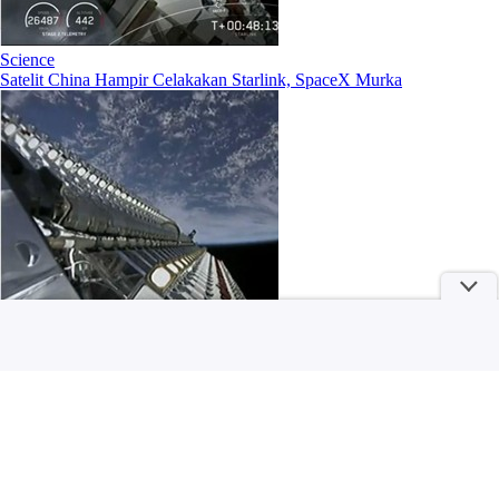
Science
Satelit China Hampir Celakakan Starlink, SpaceX Murka
Science
China Labrak Starlink di PBB, Sebut Satelit Elon Musk Jadi Ancaman