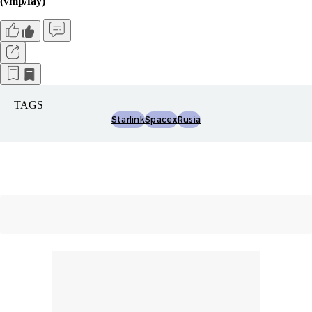
(vmp/fay)
TAGS
Starlink
Spacex
Rusia