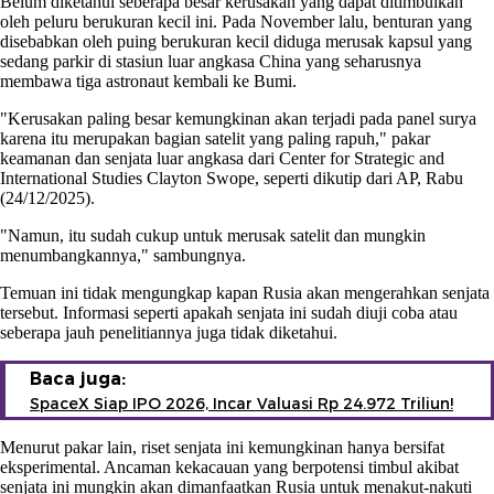
Belum diketahui seberapa besar kerusakan yang dapat ditimbulkan
oleh peluru berukuran kecil ini. Pada November lalu, benturan yang
disebabkan oleh puing berukuran kecil diduga merusak kapsul yang
sedang parkir di stasiun luar angkasa China yang seharusnya
membawa tiga astronaut kembali ke Bumi.
"Kerusakan paling besar kemungkinan akan terjadi pada panel surya
karena itu merupakan bagian satelit yang paling rapuh," pakar
keamanan dan senjata luar angkasa dari Center for Strategic and
International Studies Clayton Swope, seperti dikutip dari AP, Rabu
(24/12/2025).
"Namun, itu sudah cukup untuk merusak satelit dan mungkin
menumbangkannya," sambungnya.
Temuan ini tidak mengungkap kapan Rusia akan mengerahkan senjata
tersebut. Informasi seperti apakah senjata ini sudah diuji coba atau
seberapa jauh penelitiannya juga tidak diketahui.
Baca juga:
SpaceX Siap IPO 2026, Incar Valuasi Rp 24.972 Triliun!
Menurut pakar lain, riset senjata ini kemungkinan hanya bersifat
eksperimental. Ancaman kekacauan yang berpotensi timbul akibat
senjata ini mungkin akan dimanfaatkan Rusia untuk menakut-nakuti