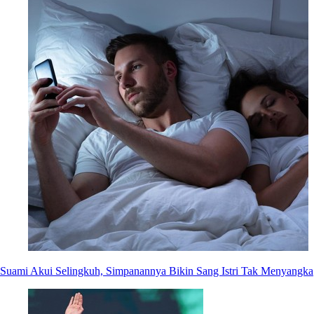
Suami Akui Selingkuh, Simpanannya Bikin Sang Istri Tak Menyangka