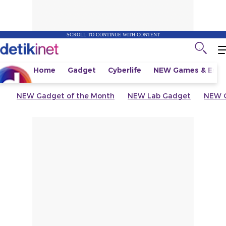
SCROLL TO CONTINUE WITH CONTENT
Home
Gadget
Cyberlife
NEW
Games & Espo
NEW
Gadget of the Month
NEW
Lab Gadget
NEW
G