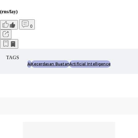
(rns/fay)
0
TAGS
Ai
Kecerdasan Buatan
Artificial Intelligence