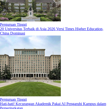
Perguruan Tinggi
20 Universitas Terbaik di Asia 2026 Versi Times Higher Education,
China Dominasi
Perguruan Tinggi
Hati-hati! Kecurangan Akademik Pakai AI Pengaruhi Kampus dalam
Pemeringkatan