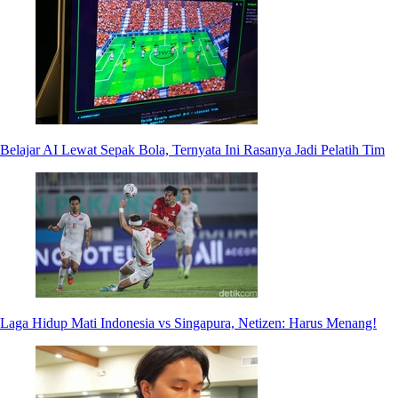
Belajar AI Lewat Sepak Bola, Ternyata Ini Rasanya Jadi Pelatih Tim
Laga Hidup Mati Indonesia vs Singapura, Netizen: Harus Menang!