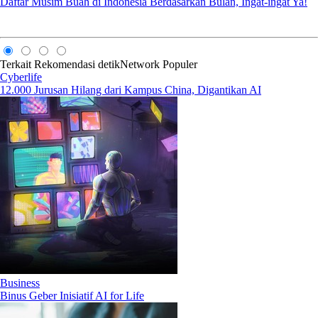
Daftar Musim Buah di Indonesia Berdasarkan Bulan, Ingat-ingat Ya!
Terkait
Rekomendasi
detikNetwork
Populer
Cyberlife
12.000 Jurusan Hilang dari Kampus China, Digantikan AI
Business
Binus Geber Inisiatif AI for Life