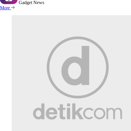
Gadget
News
More