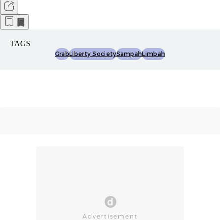
TAGS
Grab
Liberty Society
Sampah
Limbah