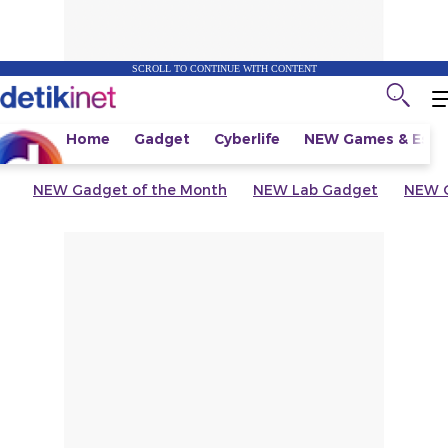
SCROLL TO CONTINUE WITH CONTENT
Home
Gadget
Cyberlife
NEW
Games & Espo
NEW
Gadget of the Month
NEW
Lab Gadget
NEW
G