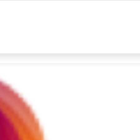
#4
iran
#5
prabowo
Promoted
Terakhir yang dicari
Loading...