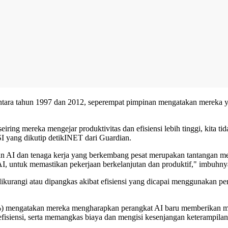
 antara tahun 1997 dan 2012, seperempat pimpinan mengatakan mereka 
seiring mereka mengejar produktivitas dan efisiensi lebih tinggi, kita
I yang dikutip detikINET dari Guardian.
n AI dan tenaga kerja yang berkembang pesat merupakan tantangan m
 AI, untuk memastikan pekerjaan berkelanjutan dan produktif," imbuhny
kurangi atau dipangkas akibat efisiensi yang dicapai menggunakan pe
76%) mengatakan mereka mengharapkan perangkat AI baru memberikan ma
efisiensi, serta memangkas biaya dan mengisi kesenjangan keterampilan