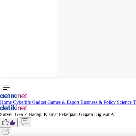
Home
Cyberlife
Gadget
Games & Esport
Business & Policy
Science
T
Survei: Gen Z Hadapi Kiamat Pekerjaan Gegara Digusur AI