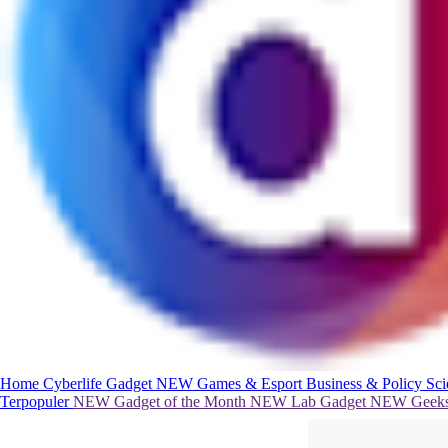
Home
Cyberlife
Gadget
NEW
Games & Esport
Business & Policy
Sc
Terpopuler
NEW
Gadget of the Month
NEW
Lab Gadget
NEW
Geeks