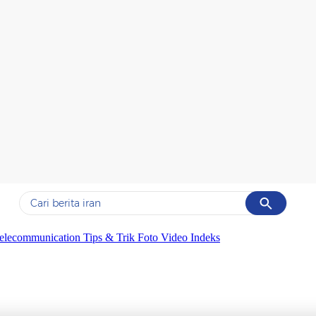
Cancel
Yang sedang ramai dicari
elecommunication
Tips & Trik
Foto
Video
Indeks
#1
gempa hari ini
#2
demo
#3
gempa