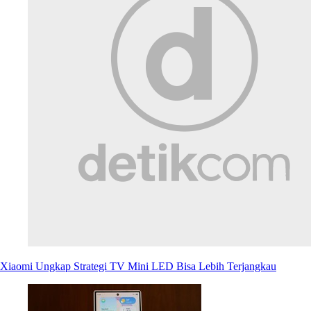
Xiaomi Ungkap Strategi TV Mini LED Bisa Lebih Terjangkau