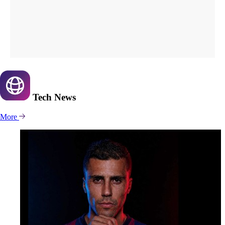
Tech
News
More