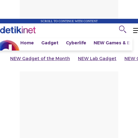
SCROLL TO CONTINUE WITH CONTENT
Home
Gadget
Cyberlife
NEW
Games & Espo
NEW
Gadget of the Month
NEW
Lab Gadget
NEW
G