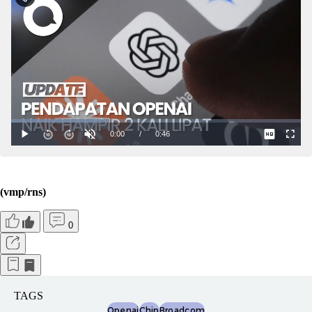
(vmp/rns)
0
TAGS
Openai
Chip
Broadcom