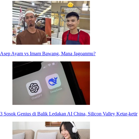
Asep Ayam vs Imam Bawang, Mana Jagoanmu?
3 Sosok Genius di Balik Ledakan AI China, Silicon Valley Ketar-ketir