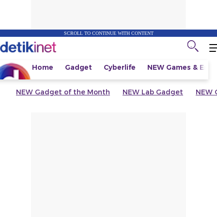
SCROLL TO CONTINUE WITH CONTENT
Home
Gadget
Cyberlife
NEW
Games & Espo
NEW
Gadget of the Month
NEW
Lab Gadget
NEW
G