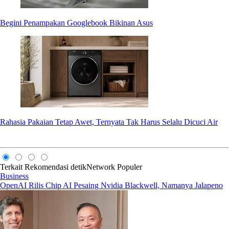
Begini Penampakan Googlebook Bikinan Asus
Rahasia Pakaian Tetap Awet, Ternyata Tak Harus Selalu Dicuci Air
Terkait
Rekomendasi
detikNetwork
Populer
Business
OpenAI Rilis Chip AI Pesaing Nvidia Blackwell, Namanya Jalapeno