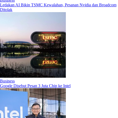
Business
Ledakan AI Bikin TSMC Kewalahan, Pesanan Nvidia dan Broadcom
Ditolak
Business
Google Disebut Pesan 3 Juta Chip ke Intel