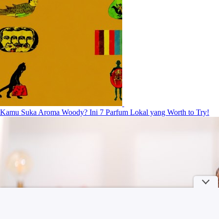
Kamu Suka Aroma Woody? Ini 7 Parfum Lokal yang Worth to Try!