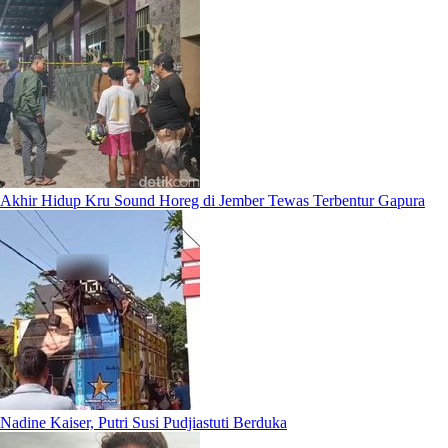
Akhir Hidup Kru Sound Horeg di Jember Tewas Terbentur Gapura
Nadine Kaiser, Putri Susi Pudjiastuti Berduka