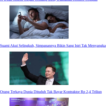
Suami Akui Selingkuh, Simpanannya Bikin Sang Istri Tak Menyangka
Orang Terkaya Dunia Dituduh Tak Bayar Kontraktor Rp 2,4 Triliun