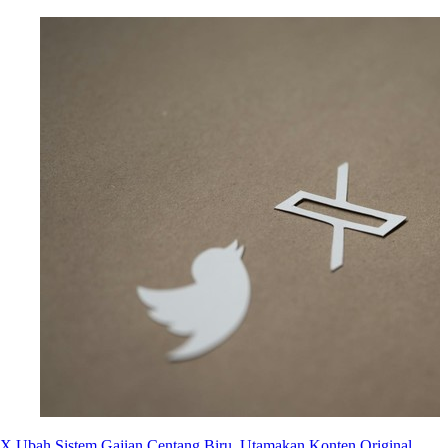
X Ubah Sistem Gajian Centang Biru, Utamakan Konten Original