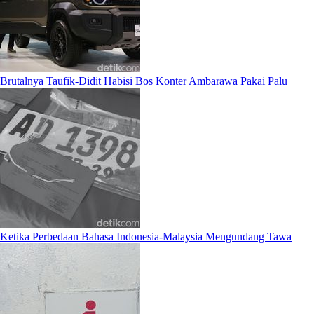
Brutalnya Taufik-Didit Habisi Bos Konter Ambarawa Pakai Palu
Ketika Perbedaan Bahasa Indonesia-Malaysia Mengundang Tawa