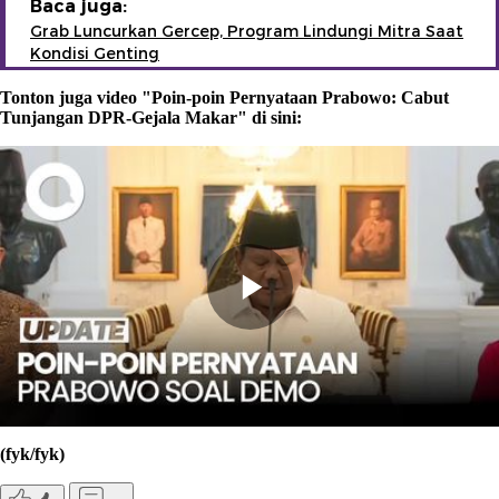
Baca juga:
Grab Luncurkan Gercep, Program Lindungi Mitra Saat
Kondisi Genting
Tonton juga video "Poin-poin Pernyataan Prabowo: Cabut
Tunjangan DPR-Gejala Makar" di sini:
(fyk/fyk)