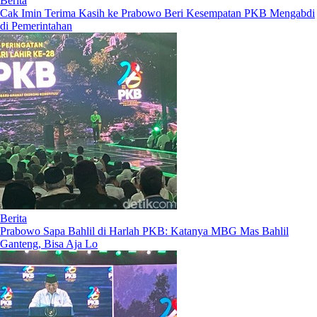
Berita
Cak Imin Terima Kasih ke Prabowo Beri Kesempatan PKB Mengabdi
di Pemerintahan
Berita
Prabowo Sapa Bahlil di Harlah PKB: Katanya MBG Mas Bahlil
Ganteng, Bisa Aja Lo