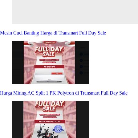
Mesin Cuci Banting Harga di Transmart Full Day Sale
Harga Miring AC Split 1 PK Polytron di Transmart Full Day Sale