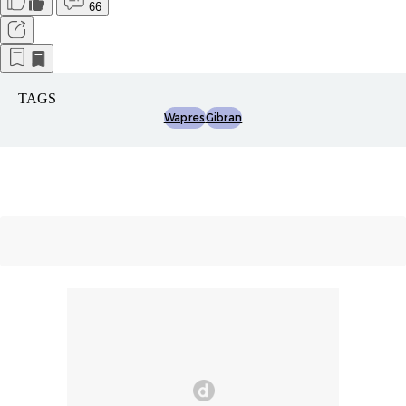
66
TAGS
Wapres
Gibran