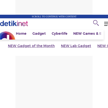
SCROLL TO CONTINUE WITH CONTENT
Home
Gadget
Cyberlife
NEW
Games & Espo
NEW
Gadget of the Month
NEW
Lab Gadget
NEW
G