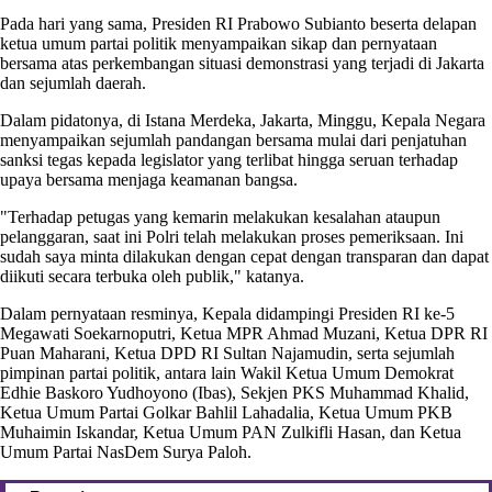
Pada hari yang sama, Presiden RI Prabowo Subianto beserta delapan
ketua umum partai politik menyampaikan sikap dan pernyataan
bersama atas perkembangan situasi demonstrasi yang terjadi di Jakarta
dan sejumlah daerah.
Dalam pidatonya, di Istana Merdeka, Jakarta, Minggu, Kepala Negara
menyampaikan sejumlah pandangan bersama mulai dari penjatuhan
sanksi tegas kepada legislator yang terlibat hingga seruan terhadap
upaya bersama menjaga keamanan bangsa.
"Terhadap petugas yang kemarin melakukan kesalahan ataupun
pelanggaran, saat ini Polri telah melakukan proses pemeriksaan. Ini
sudah saya minta dilakukan dengan cepat dengan transparan dan dapat
diikuti secara terbuka oleh publik," katanya.
Dalam pernyataan resminya, Kepala didampingi Presiden RI ke-5
Megawati Soekarnoputri, Ketua MPR Ahmad Muzani, Ketua DPR RI
Puan Maharani, Ketua DPD RI Sultan Najamudin, serta sejumlah
pimpinan partai politik, antara lain Wakil Ketua Umum Demokrat
Edhie Baskoro Yudhoyono (Ibas), Sekjen PKS Muhammad Khalid,
Ketua Umum Partai Golkar Bahlil Lahadalia, Ketua Umum PKB
Muhaimin Iskandar, Ketua Umum PAN Zulkifli Hasan, dan Ketua
Umum Partai NasDem Surya Paloh.