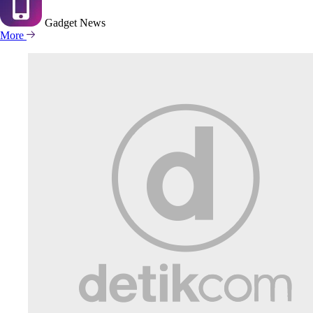
Gadget
News
More