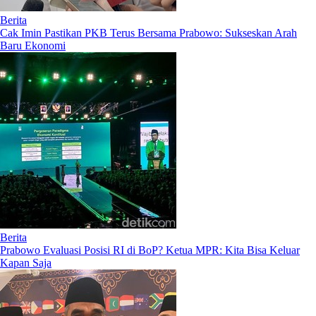
Berita
Cak Imin Pastikan PKB Terus Bersama Prabowo: Sukseskan Arah
Baru Ekonomi
Berita
Prabowo Evaluasi Posisi RI di BoP? Ketua MPR: Kita Bisa Keluar
Kapan Saja