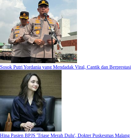
Sosok Putri Yordania yang Mendadak Viral, Cantik dan Berprestasi
Hina Pasien BPJS 'Triase Merah Dulu', Dokter Puskesmas Malang