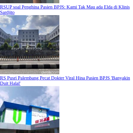
RSUP soal Penghina Pasien BPJS: Kami Tak Mau ada Elda di Klinis
Sardjito
RS Pusri Palembang Pecat Dokter Viral Hina Pasien BPJS 'Banyakin
Duit Halal'