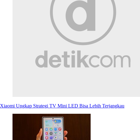
Xiaomi Ungkap Strategi TV Mini LED Bisa Lebih Terjangkau