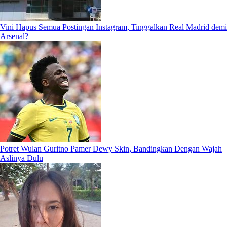
Vini Hapus Semua Postingan Instagram, Tinggalkan Real Madrid demi
Arsenal?
Potret Wulan Guritno Pamer Dewy Skin, Bandingkan Dengan Wajah
Aslinya Dulu