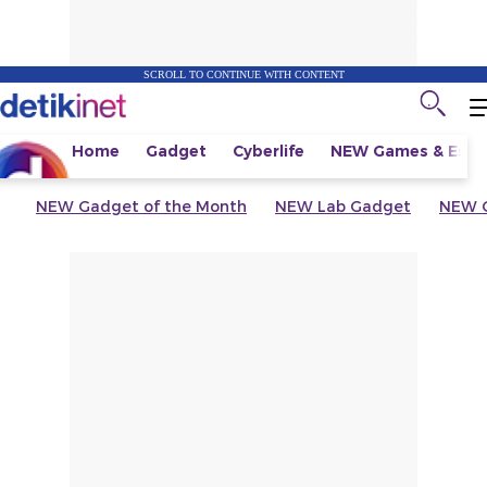
SCROLL TO CONTINUE WITH CONTENT
Home
Gadget
Cyberlife
NEW
Games & Espo
NEW
Gadget of the Month
NEW
Lab Gadget
NEW
G