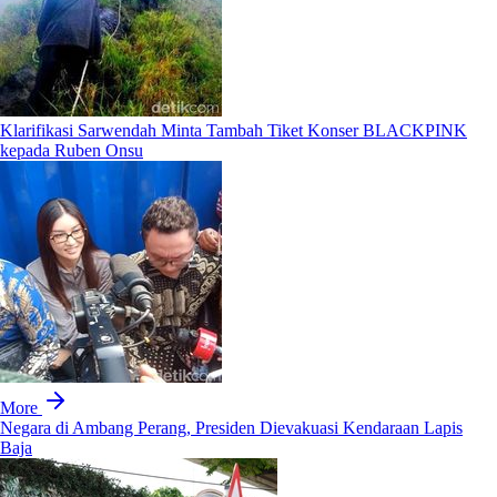
Klarifikasi Sarwendah Minta Tambah Tiket Konser BLACKPINK
kepada Ruben Onsu
More
Negara di Ambang Perang, Presiden Dievakuasi Kendaraan Lapis
Baja