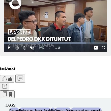
(ask/ask)
TAGS
Demo
Pelajaran Jarak Jauh
Pjj
Demo Dpr
Aspirasitanpaanarki