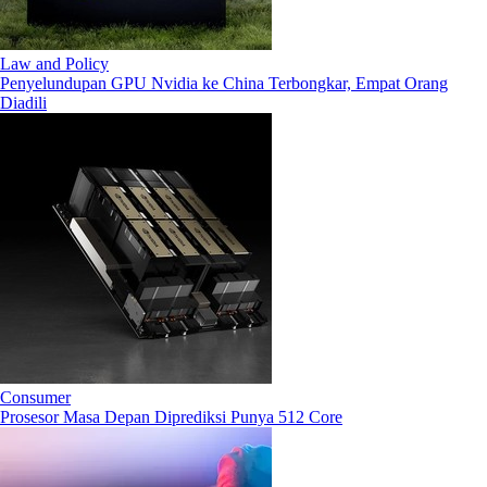
Law and Policy
Penyelundupan GPU Nvidia ke China Terbongkar, Empat Orang
Diadili
Consumer
Prosesor Masa Depan Diprediksi Punya 512 Core