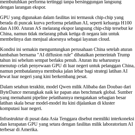
membutuhkan performa tertinggi tanpa bersinggungan langsung
dengan larangan ekspor.
GPU yang digunakan dalam fasilitas ini termasuk chip-chip yang
berada di puncak kurva performa pelatihan AI, seperti keluarga H100
dan A100. Aturan AS melarang ekspor langsung chip-chip tersebut ke
China, namun tidak melarang pihak ketiga di negara lain untuk
membelinya dan menjual aksesnya sebagai layanan cloud.
Kondisi ini semakin menguntungkan perusahaan China setelah aturan
tambahan bernama "AI diffusion rule" dibatalkan pemerintah Trump
tahun ini sebelum sempat berlaku penuh. Aturan itu seharusnya
menutup celah penyewaan GPU di luar negeri untuk pelanggan China,
namun pembatalannya membuka jalan lebar bagi strategi latihan AI
lewat luar negeri yang kini berkembang pesat.
Dalam setahun terakhir, model Qwen milik Alibaba dan Doubao dari
ByteDance merangkak naik ke papan atas benchmark global. Sumber
yang memahami pipeline pelatihannya mengatakan sebagian besar
latihan skala besar model-model itu kini dijalankan di kluster
komputasi luar negeri.
Infrastruktur di pusat data Asia Tenggara disebut memiliki interkoneksi
dan kerapatan GPU yang setara dengan fasilitas milik laboratorium AI
terbesar di Amerika.