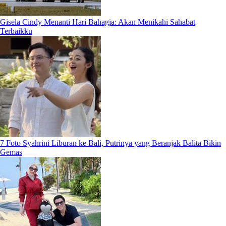
Gisela Cindy Menanti Hari Bahagia: Akan Menikahi Sahabat
Terbaikku
7 Foto Syahrini Liburan ke Bali, Putrinya yang Beranjak Balita Bikin
Gemas