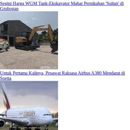
Segini Harga WGM Tank-Ekskavator Mahar Pernikahan 'Sultan' di
Grobogan
Untuk Pertama Kalinya, Pesawat Raksasa Airbus A380 Mendarat di
Soetta