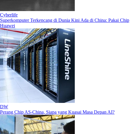
Cyberlife
Superkomputer Terkencang di Dunia Kini Ada di China: Pakai Chip
Huawei
DW
Perang Chip AS-China, Siapa yang Kuasai Masa Depan AI?