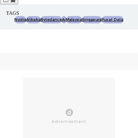
TAGS
Nvidia
Alibaba
Bytedance
Ai
Malaysia
Singapura
Pusat Data