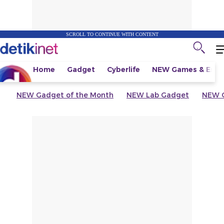
SCROLL TO CONTINUE WITH CONTENT
Home
Gadget
Cyberlife
NEW
Games & Espo
NEW
Gadget of the Month
NEW
Lab Gadget
NEW
G