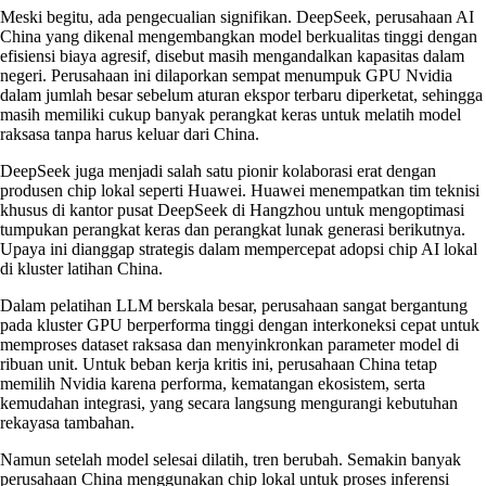
Meski begitu, ada pengecualian signifikan. DeepSeek, perusahaan AI
China yang dikenal mengembangkan model berkualitas tinggi dengan
efisiensi biaya agresif, disebut masih mengandalkan kapasitas dalam
negeri. Perusahaan ini dilaporkan sempat menumpuk GPU Nvidia
dalam jumlah besar sebelum aturan ekspor terbaru diperketat, sehingga
masih memiliki cukup banyak perangkat keras untuk melatih model
raksasa tanpa harus keluar dari China.
DeepSeek juga menjadi salah satu pionir kolaborasi erat dengan
produsen chip lokal seperti Huawei. Huawei menempatkan tim teknisi
khusus di kantor pusat DeepSeek di Hangzhou untuk mengoptimasi
tumpukan perangkat keras dan perangkat lunak generasi berikutnya.
Upaya ini dianggap strategis dalam mempercepat adopsi chip AI lokal
di kluster latihan China.
Dalam pelatihan LLM berskala besar, perusahaan sangat bergantung
pada kluster GPU berperforma tinggi dengan interkoneksi cepat untuk
memproses dataset raksasa dan menyinkronkan parameter model di
ribuan unit. Untuk beban kerja kritis ini, perusahaan China tetap
memilih Nvidia karena performa, kematangan ekosistem, serta
kemudahan integrasi, yang secara langsung mengurangi kebutuhan
rekayasa tambahan.
Namun setelah model selesai dilatih, tren berubah. Semakin banyak
perusahaan China menggunakan chip lokal untuk proses inferensi