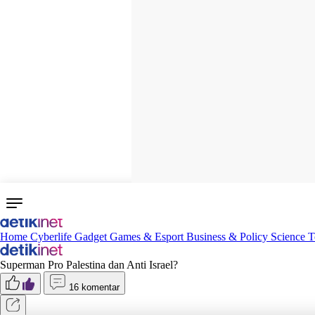
Home
Cyberlife
Gadget
Games & Esport
Business & Policy
Science
T
Superman Pro Palestina dan Anti Israel?
16 komentar