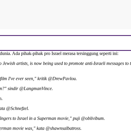
dunia. Ada pihak-pihak pro Israel merasa tersinggung seperti ini:
 two Jewish artists, is now being used to promote anti-Israeli messages
 film I've ever seen," kritik @DrewPavlou.
man?" sindir @LangmanVince.
n.
ta @Schnefzel.
fingers to Israel in a Superman movie," puji @oblivibum.
superman movie was," kata @shawnsalbatross.