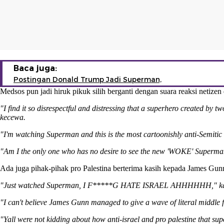
Baca juga:
Postingan Donald Trump Jadi Superman,
Medsos pun jadi hiruk pikuk silih berganti dengan suara reaksi netizen 
"I find it so disrespectful and distressing that a superhero created by
kecewa.
"I'm watching Superman and this is the most cartoonishly anti-Semitic
"Am I the only one who has no desire to see the new 'WOKE' Super
Ada juga pihak-pihak pro Palestina berterima kasih kepada James Gun
"Just watched Superman, I F*****G HATE ISRAEL AHHHHHH," ka
"I can't believe James Gunn managed to give a wave of literal middle 
"Yall were not kidding about how anti-israel and pro palestine that 