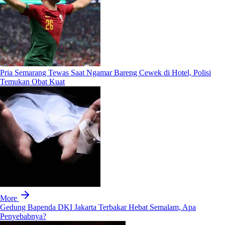
Pria Semarang Tewas Saat Ngamar Bareng Cewek di Hotel, Polisi
Temukan Obat Kuat
More
Gedung Bapenda DKI Jakarta Terbakar Hebat Semalam, Apa
Penyebabnya?