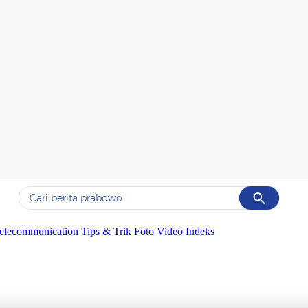
Cancel
Yang sedang ramai dicari
elecommunication
Tips & Trik
Foto
Video
Indeks
#1
data live draw sgp
#2
kebakaran
#3
prabowo