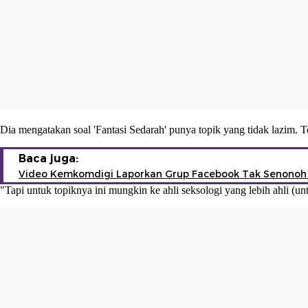
Dia mengatakan soal 'Fantasi Sedarah' punya topik yang tidak lazim. T
Baca juga:
Video Kemkomdigi Laporkan Grup Facebook Tak Senonoh 
"Tapi untuk topiknya ini mungkin ke ahli seksologi yang lebih ahli (u