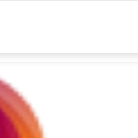
#4
iran
#5
gempa hari ini
Promoted
Terakhir yang dicari
Loading...