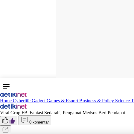
Home
Cyberlife
Gadget
Games & Esport
Business & Policy
Science
T
Viral Grup FB 'Fantasi Sedarah', Pengamat Medsos Beri Pendapat
0 komentar