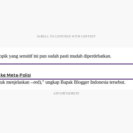
SCROLL TO CONTINUE WITH CONTENT
opik yang sensitif ini pun sudah pasti mudah diperdebatkan.
ke Meta-Polisi
ntuk menjelaskan --red)," ungkap Bapak Blogger Indonesia tersebut.
ADVERTISEMENT