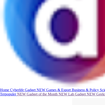
Home
Cyberlife
Gadget
NEW
Games & Esport
Business & Policy
Sc
Terpopuler
NEW
Gadget of the Month
NEW
Lab Gadget
NEW
Geeks