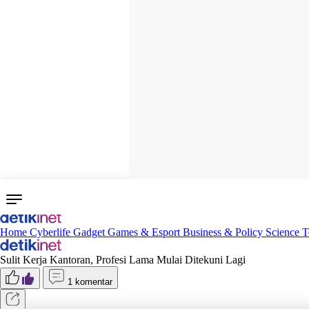
Home
Cyberlife
Gadget
Games & Esport
Business & Policy
Science
T
Sulit Kerja Kantoran, Profesi Lama Mulai Ditekuni Lagi
1 komentar