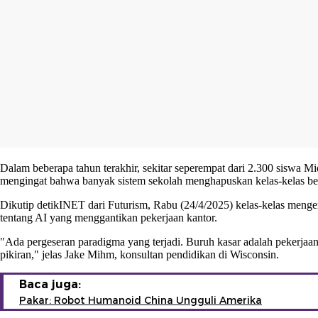
Dalam beberapa tahun terakhir, sekitar seperempat dari 2.300 siswa Mi
mengingat bahwa banyak sistem sekolah menghapuskan kelas-kelas be
Dikutip detikINET dari Futurism, Rabu (24/4/2025) kelas-kelas menge
tentang AI yang menggantikan pekerjaan kantor.
"Ada pergeseran paradigma yang terjadi. Buruh kasar adalah pekerjaa
pikiran," jelas Jake Mihm, konsultan pendidikan di Wisconsin.
Baca juga:
Pakar: Robot Humanoid China Ungguli Amerika