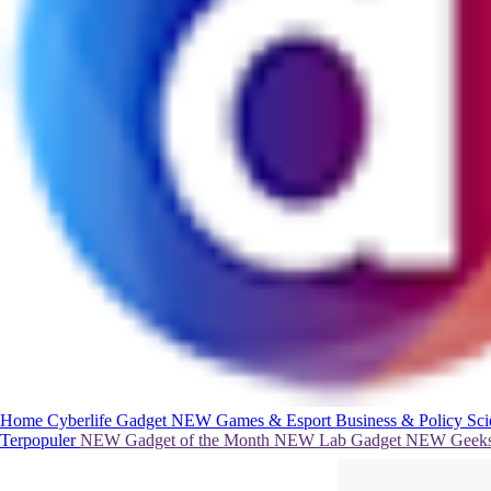
Home
Cyberlife
Gadget
NEW
Games & Esport
Business & Policy
Sc
Terpopuler
NEW
Gadget of the Month
NEW
Lab Gadget
NEW
Geeks