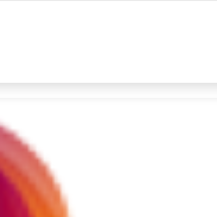
#4
prabowo
#5
data live draw sgp
Promoted
Terakhir yang dicari
Loading...