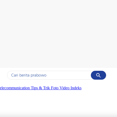
Cancel
Yang sedang ramai dicari
elecommunication
Tips & Trik
Foto
Video
Indeks
#1
ketik
#2
bromo
#3
streaming motogp