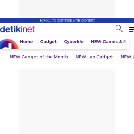
SCROLL TO CONTINUE WITH CONTENT
Home
Gadget
Cyberlife
NEW
Games & Espo
NEW
Gadget of the Month
NEW
Lab Gadget
NEW
G