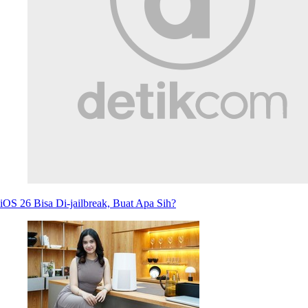
iOS 26 Bisa Di-jailbreak, Buat Apa Sih?