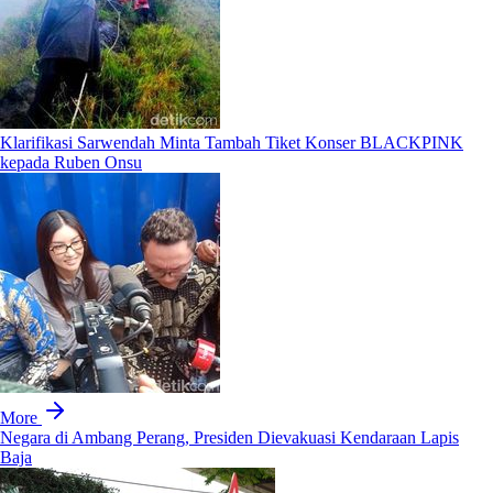
Klarifikasi Sarwendah Minta Tambah Tiket Konser BLACKPINK
kepada Ruben Onsu
More
Negara di Ambang Perang, Presiden Dievakuasi Kendaraan Lapis
Baja