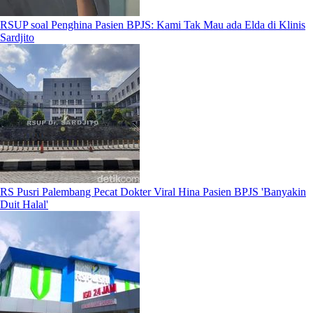
RSUP soal Penghina Pasien BPJS: Kami Tak Mau ada Elda di Klinis
Sardjito
RS Pusri Palembang Pecat Dokter Viral Hina Pasien BPJS 'Banyakin
Duit Halal'