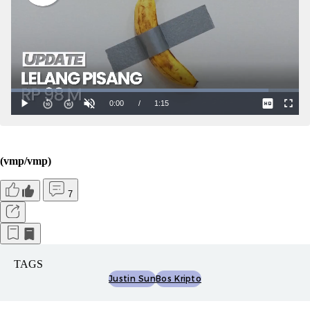
(vmp/vmp)
7
TAGS
Justin Sun
Bos Kripto