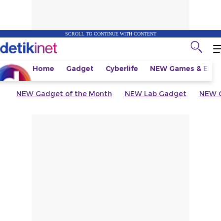
SCROLL TO CONTINUE WITH CONTENT
Home
Gadget
Cyberlife
NEW
Games & Espo
NEW
Gadget of the Month
NEW
Lab Gadget
NEW
G