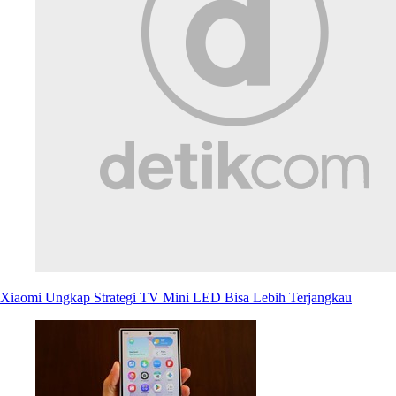
Xiaomi Ungkap Strategi TV Mini LED Bisa Lebih Terjangkau