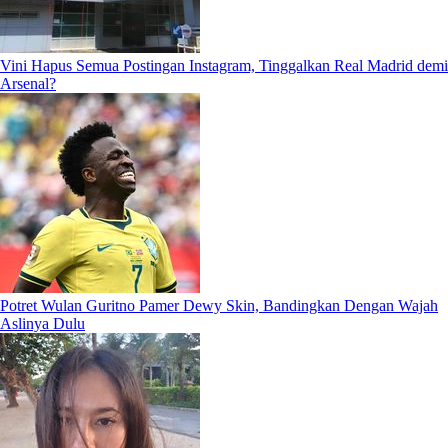
Vini Hapus Semua Postingan Instagram, Tinggalkan Real Madrid demi
Arsenal?
Potret Wulan Guritno Pamer Dewy Skin, Bandingkan Dengan Wajah
Aslinya Dulu