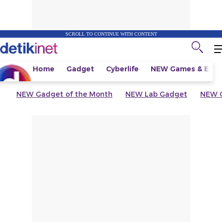
SCROLL TO CONTINUE WITH CONTENT
Home
Gadget
Cyberlife
NEW
Games & Espo
NEW
Gadget of the Month
NEW
Lab Gadget
NEW
G