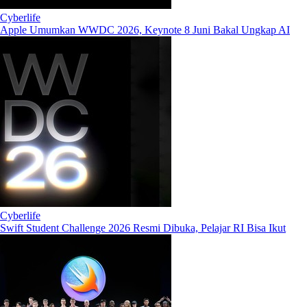
Cyberlife
Apple Umumkan WWDC 2026, Keynote 8 Juni Bakal Ungkap AI
Cyberlife
Swift Student Challenge 2026 Resmi Dibuka, Pelajar RI Bisa Ikut