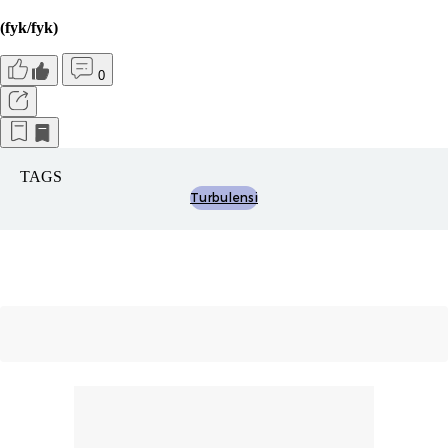
(fyk/fyk)
0
TAGS
Turbulensi