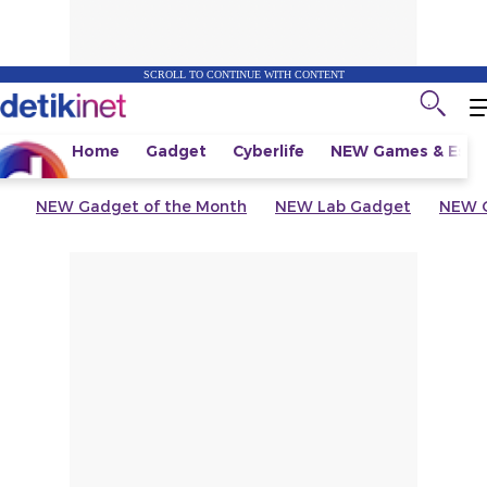
SCROLL TO CONTINUE WITH CONTENT
Home
Gadget
Cyberlife
NEW
Games & Espo
NEW
Gadget of the Month
NEW
Lab Gadget
NEW
G