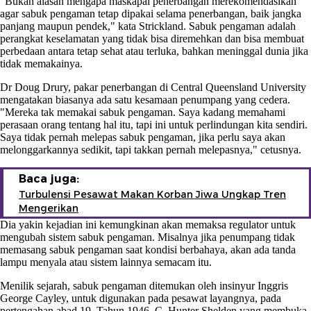
"Bukan alasan mengapa maskapai penerbangan merekomendasikan
agar sabuk pengaman tetap dipakai selama penerbangan, baik jangka
panjang maupun pendek," kata Strickland. Sabuk pengaman adalah
perangkat keselamatan yang tidak bisa diremehkan dan bisa membuat
perbedaan antara tetap sehat atau terluka, bahkan meninggal dunia jika
tidak memakainya.
Dr Doug Drury, pakar penerbangan di Central Queensland University
mengatakan biasanya ada satu kesamaan penumpang yang cedera.
"Mereka tak memakai sabuk pengaman. Saya kadang memahami
perasaan orang tentang hal itu, tapi ini untuk perlindungan kita sendiri.
Saya tidak pernah melepas sabuk pengaman, jika perlu saya akan
melonggarkannya sedikit, tapi takkan pernah melepasnya," cetusnya.
Baca juga:
Turbulensi Pesawat Makan Korban Jiwa Ungkap Tren
Mengerikan
Dia yakin kejadian ini kemungkinan akan memaksa regulator untuk
mengubah sistem sabuk pengaman. Misalnya jika penumpang tidak
memasang sabuk pengaman saat kondisi berbahaya, akan ada tanda
lampu menyala atau sistem lainnya semacam itu.
Menilik sejarah, sabuk pengaman ditemukan oleh insinyur Inggris
George Cayley, untuk digunakan pada pesawat layangnya, pada
pertengahan abad 19. Tahun 1946, C. Hunter Shelden yang membuka