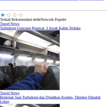
Terkait
Rekomendasi
detikNetwork
Populer
Travel News
Turbulensi Guncang Pesawat, 3 Awak Kabin Terluka
Travel News
Berteriak Saat Turbulensi dan Dijadikan Konten, Tiktoker Dituduh
Lebay