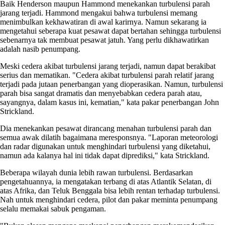
Baik Henderson maupun Hammond menekankan turbulensi parah
jarang terjadi. Hammond mengakui bahwa turbulensi memang
menimbulkan kekhawatiran di awal karirnya. Namun sekarang ia
mengetahui seberapa kuat pesawat dapat bertahan sehingga turbulensi
sebenarnya tak membuat pesawat jatuh. Yang perlu dikhawatirkan
adalah nasib penumpang.
Meski cedera akibat turbulensi jarang terjadi, namun dapat berakibat
serius dan mematikan. "Cedera akibat turbulensi parah relatif jarang
terjadi pada jutaan penerbangan yang dioperasikan. Namun, turbulensi
parah bisa sangat dramatis dan menyebabkan cedera parah atau,
sayangnya, dalam kasus ini, kematian," kata pakar penerbangan John
Strickland.
Dia menekankan pesawat dirancang menahan turbulensi parah dan
semua awak dilatih bagaimana meresponsnya. "Laporan meteorologi
dan radar digunakan untuk menghindari turbulensi yang diketahui,
namun ada kalanya hal ini tidak dapat diprediksi," kata Strickland.
Beberapa wilayah dunia lebih rawan turbulensi. Berdasarkan
pengetahuannya, ia mengatakan terbang di atas Atlantik Selatan, di
atas Afrika, dan Teluk Benggala bisa lebih rentan terhadap turbulensi.
Nah untuk menghindari cedera, pilot dan pakar meminta penumpang
selalu memakai sabuk pengaman.