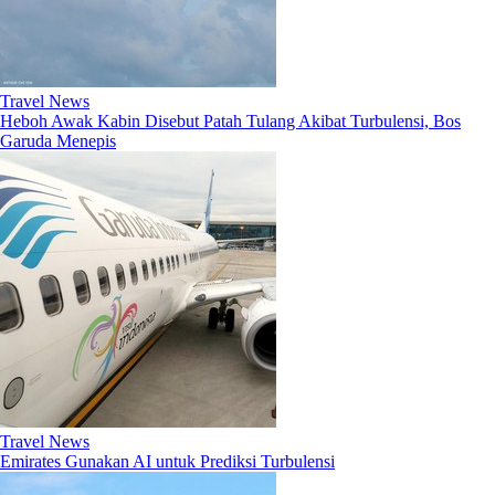
Travel News
Heboh Awak Kabin Disebut Patah Tulang Akibat Turbulensi, Bos
Garuda Menepis
Travel News
Emirates Gunakan AI untuk Prediksi Turbulensi