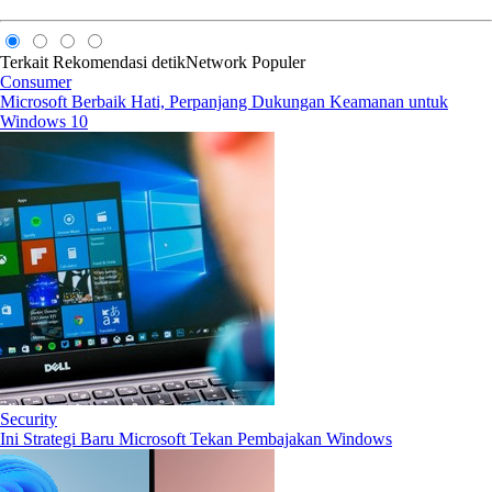
Terkait
Rekomendasi
detikNetwork
Populer
Consumer
Microsoft Berbaik Hati, Perpanjang Dukungan Keamanan untuk
Windows 10
Security
Ini Strategi Baru Microsoft Tekan Pembajakan Windows