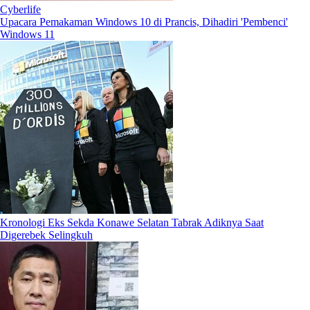
Cyberlife
Upacara Pemakaman Windows 10 di Prancis, Dihadiri 'Pembenci'
Windows 11
Kronologi Eks Sekda Konawe Selatan Tabrak Adiknya Saat
Digerebek Selingkuh