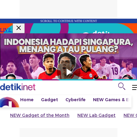
SCROLL TO CONTINUE WITH CONTENT
LIVE
Home
Gadget
Cyberlife
NEW
Games & Espo
NEW
Gadget of the Month
NEW
Lab Gadget
NEW
G