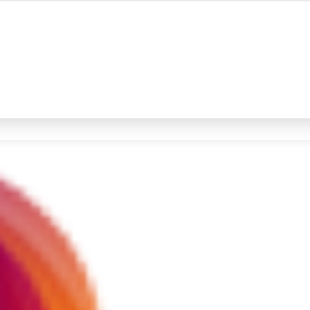
#4
iran
#5
gempa hari ini
Promoted
Terakhir yang dicari
Loading...