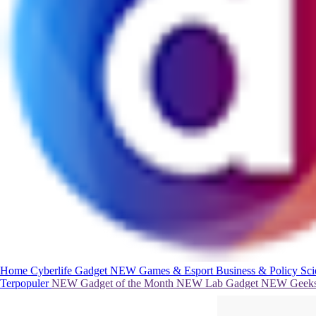
Home
Cyberlife
Gadget
NEW
Games & Esport
Business & Policy
Sc
Terpopuler
NEW
Gadget of the Month
NEW
Lab Gadget
NEW
Geeks