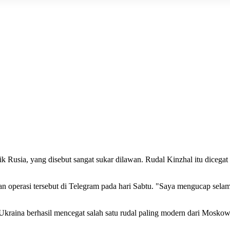
nik
Rusia
, yang disebut sangat sukar dilawan. Rudal
Kinzhal
itu dicega
asi tersebut di Telegram pada hari Sabtu. "Saya mengucap selamat k
a Ukraina berhasil mencegat salah satu rudal paling modern dari Mos