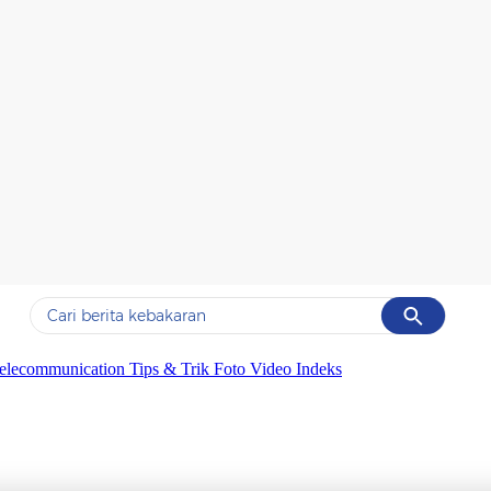
Cancel
Yang sedang ramai dicari
elecommunication
Tips & Trik
Foto
Video
Indeks
#1
data live draw sgp
#2
kebakaran
#3
prabowo