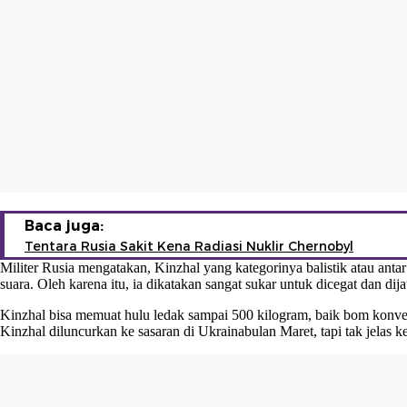
Baca juga:
Tentara Rusia Sakit Kena Radiasi Nuklir Chernobyl
Militer Rusia mengatakan,
Kinzhal
yang kategorinya balistik atau ant
suara. Oleh karena itu, ia dikatakan sangat sukar untuk dicegat dan dij
Kinzhal
bisa memuat hulu ledak sampai 500 kilogram, baik bom konvens
Kinzhal diluncurkan ke sasaran di Ukrainabulan Maret, tapi tak jelas