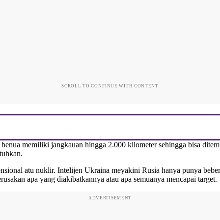
SCROLL TO CONTINUE WITH CONTENT
ar benua memiliki jangkauan hingga 2.000 kilometer sehingga bisa dit
atuhkan.
ional atu nuklir. Intelijen Ukraina meyakini Rusia hanya punya bebera
 kerusakan apa yang diakibatkannya atau apa semuanya mencapai target.
ADVERTISEMENT