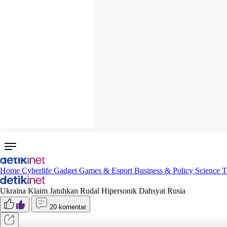
Home
Cyberlife
Gadget
Games & Esport
Business & Policy
Science
T
Ukraina Klaim Jatuhkan Rudal Hipersonik Dahsyat Rusia
20 komentar