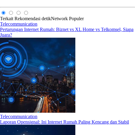
Terkait
Rekomendasi
detikNetwork
Populer
Telecommunication
Pertarungan Internet Rumah: Biznet vs XL Home vs Telkomsel, Siapa
Juara?
Telecommunication
Laporan Opensignal: Ini Internet Rumah Paling Kencang dan Stabil