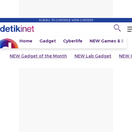
SCROLL TO CONTINUE WITH CONTENT
Home
Gadget
Cyberlife
NEW
Games & Espo
NEW
Gadget of the Month
NEW
Lab Gadget
NEW
G