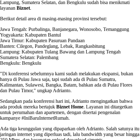
Lampung, Sumatera Selatan, dan Bengkulu sudah bisa menikmati
layanan
Biznet
.
Berikut detail area di masing-masing provinsi tersebut:
Jawa Tengah: Purbalinga, Banjanegara, Wonosobo, Temanggung
Yogyakarta: Kabupaten Bantul
Jawa Timur: Kabupaten Pasuruan Pandaan
Banten: Cilegon, Pandeglang, Lebak, Rangkasbitung
Lampung: Kabupaten Tulang Bawang dan Lampung Tengah
Sumatera Selatan: Palembang
Bengkulu: Bengkulu
"Di konferensi sebelumnya kami sudah melakukan ekspansi, bukan
hanya di Pulau Jawa saja, tapi sudah ada di Pulau Sumatra,
Kalimantan, Sulawesi, Bangka, Batam, bahkan ada di Pulau Flores
dan Pulau Timor," ungkap Adrianto.
Sedangkan pada konferensi hari ini, Adrianto mengingatkan bahwa
ada produk mereka bertajuk
Biznet Home
. Layanan ini ditargetkan
untuk perumahan dan apartemen, dengan disertai pengenalan
kampanye #IniBaruInternetRumah.
Ada tiga keunggulan yang dipaparkan oleh Adrianto. Salah satunya itu
jaringan internet yang diperluas tadi, lalu bandwidth yang besar hingga
250 Mbps, dan kecepatan upload download simetris.