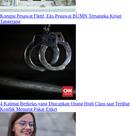
Korupsi Pesawat Fiktif, Eks Pegawai BUMN Tersangka Kejari
Tangerang
4 Kalimat Berkelas yang Diucapkan Orang High Class saat Terlibat
Konflik Menurut Pakar Etiket