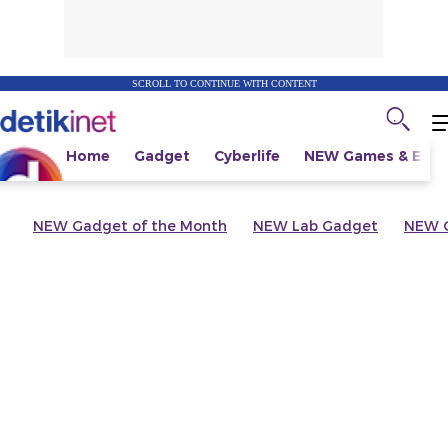
SCROLL TO CONTINUE WITH CONTENT
Home
Gadget
Cyberlife
NEW
Games & Espo
NEW
Gadget of the Month
NEW
Lab Gadget
NEW
G