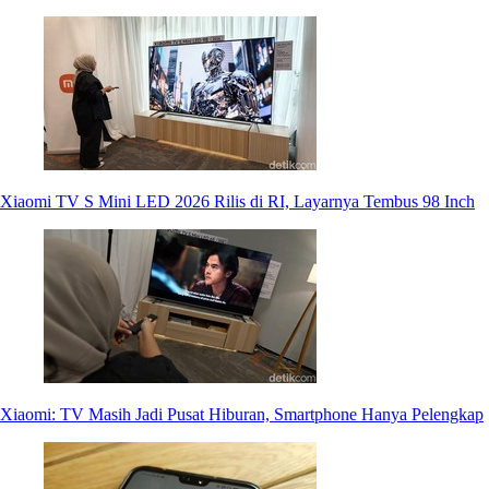
Xiaomi TV S Mini LED 2026 Rilis di RI, Layarnya Tembus 98 Inch
Xiaomi: TV Masih Jadi Pusat Hiburan, Smartphone Hanya Pelengkap