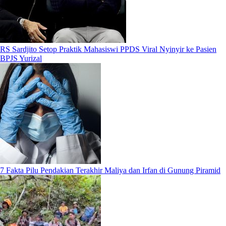
RS Sardjito Setop Praktik Mahasiswi PPDS Viral Nyinyir ke Pasien
BPJS Yurizal
7 Fakta Pilu Pendakian Terakhir Maliya dan Irfan di Gunung Piramid