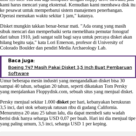
kami harus mencari yang eksternal. Kemudian kami membawa disk itu
ke pesawat untuk memperbarui sistem manajemen penerbangan.
Operasi memakan waktu sekitar 1 jam," katanya.
Disket mungkin takkan benar-benar mati. "Ada orang yang masih
sibuk mencari dan memperbaiki serta memelihara pemutar fonograf
dari tahun 1910, jadi sangat sulit bagi saya untuk percaya disket akan
hilang begitu saja," kata Lori Emerson, profesor di University of
Colorado Boulder dan pendiri Media Archaeology Lab.
Baca juga:
Boeing 747 Masih Pakai Disket 3,5 Inch Buat Pembaruan
Software
Umur beberapa mesin industri yang mengandalkan disket bisa 30
sampai 40 tahun, sebagian 20 tahun, seperti dikatakan Tom Persky
yang menjalankan Floppydisk.com, sebuah situs yang menjual disket.
Persky menjual sekitar 1.000
disket
per hari, kebanyakan berukuran
3,5 inci, dari stok sebanyak ratusan ribu di gudang California.
Menurutnya 20 atau 25 tahun lalu, dia dapat membeli satu wadah
berisi disk hanya seharga USD 0,07 per buah. Hari ini dia menjual tipe
yang paling umum, 3,5 inci, seharga USD 1 per keping.