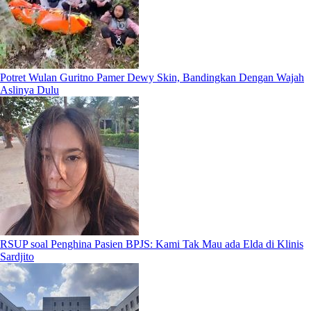
Potret Wulan Guritno Pamer Dewy Skin, Bandingkan Dengan Wajah
Aslinya Dulu
RSUP soal Penghina Pasien BPJS: Kami Tak Mau ada Elda di Klinis
Sardjito