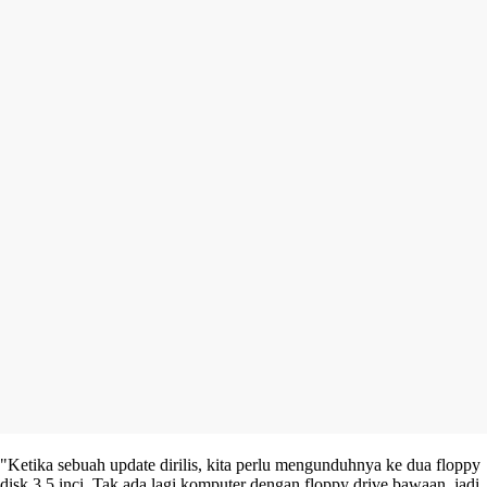
"Ketika sebuah update dirilis, kita perlu mengunduhnya ke dua floppy
disk 3,5 inci. Tak ada lagi komputer dengan floppy drive bawaan, jadi