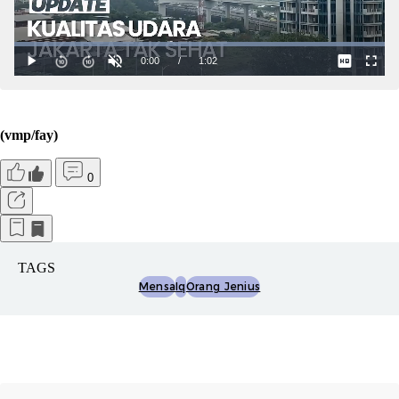
(vmp/fay)
0
TAGS
Mensa
Iq
Orang Jenius