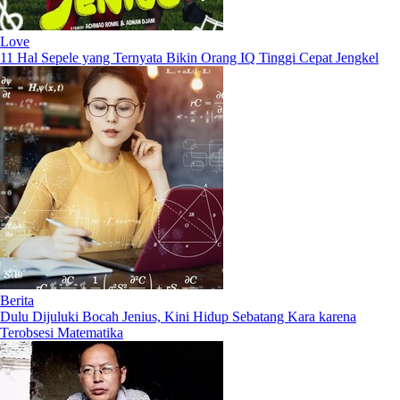
Love
11 Hal Sepele yang Ternyata Bikin Orang IQ Tinggi Cepat Jengkel
Berita
Dulu Dijuluki Bocah Jenius, Kini Hidup Sebatang Kara karena
Terobsesi Matematika