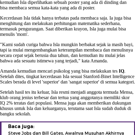
kemudian Isla diperlihatkan sebuah poster yang ada di dinding dan
bisa membaca semua kata-kata yang ada di poster.
Kecerdasan Isla tidak hanya terbatas pada membaca saja. Ia juga bisa
menghitung dan melakukan perhitungan matematika sederhana,
termasuk pengurangan. Saat diberikan krayon, Isla juga mulai bisa
menulis 'mom'.
"Kami sudah curiga bahwa Isla mungkin berbakat sejak ia masih bayi,
tapi ia mulai mengembangkan keterampilan membaca dan menulisnya
secara cepat sejak berusia dua tahun, dan kemudian itu mulai jelas
bahwa ada sesuatu istimewa yang terjadi," kata Amanda.
Amanda kemudian mencari psikolog yang bisa melakukan tes
IQ
.
Setelah dites, tingkat kecerdasan Isla sesuai Stanford-Binet Intelligence
Scales berada di level 'superior' dan 'sangat superior' di semua kategori.
Setelah hasil tes itu keluar, Isla resmi menjadi anggota termuda Mensa,
klub orang jenius terbesar dan tertua yang anggotanya memiliki skor
IQ 2% teratas dari populasi. Mensa juga akan memberikan dukungan
khusus untuk Isla dan keluarganya, terutama saat Isla sudah duduk di
bangku sekolah.
Baca juga:
Steve Jobs dan Bill Gates, Awalnya Musuhan Akhirnya