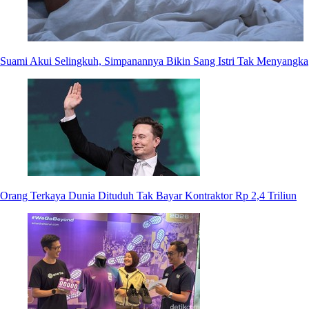
Suami Akui Selingkuh, Simpanannya Bikin Sang Istri Tak Menyangka
Orang Terkaya Dunia Dituduh Tak Bayar Kontraktor Rp 2,4 Triliun