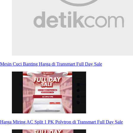
Mesin Cuci Banting Harga di Transmart Full Day Sale
Harga Miring AC Split 1 PK Polytron di Transmart Full Day Sale