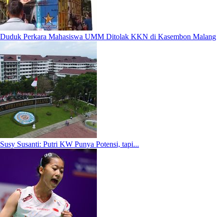
Duduk Perkara Mahasiswa UMM Ditolak KKN di Kasembon Malang
Susy Susanti: Putri KW Punya Potensi, tapi...