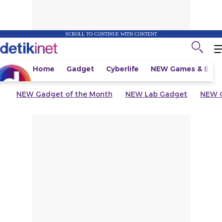
SCROLL TO CONTINUE WITH CONTENT
Home
Gadget
Cyberlife
NEW
Games & Espo
NEW
Gadget of the Month
NEW
Lab Gadget
NEW
G