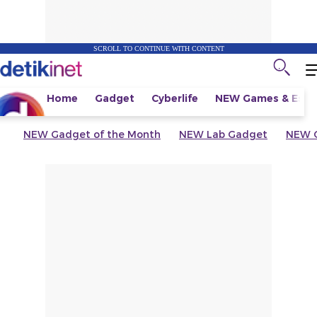
SCROLL TO CONTINUE WITH CONTENT
Home
Gadget
Cyberlife
NEW
Games & Espo
NEW
Gadget of the Month
NEW
Lab Gadget
NEW
G