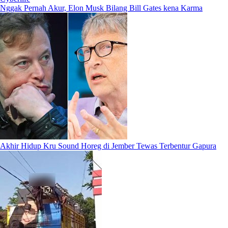
Nggak Pernah Akur, Elon Musk Bilang Bill Gates kena Karma
Akhir Hidup Kru Sound Horeg di Jember Tewas Terbentur Gapura