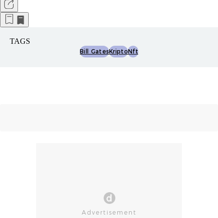
TAGS
Bill Gates
Kripto
Nft