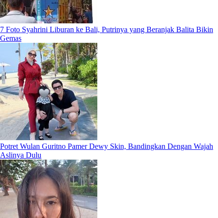
7 Foto Syahrini Liburan ke Bali, Putrinya yang Beranjak Balita Bikin
Gemas
Potret Wulan Guritno Pamer Dewy Skin, Bandingkan Dengan Wajah
Aslinya Dulu