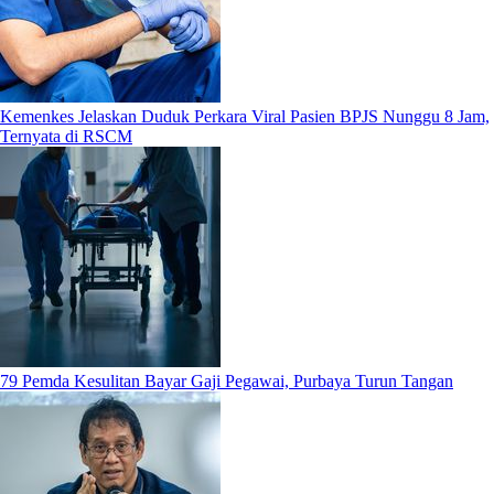
Kemenkes Jelaskan Duduk Perkara Viral Pasien BPJS Nunggu 8 Jam,
Ternyata di RSCM
79 Pemda Kesulitan Bayar Gaji Pegawai, Purbaya Turun Tangan