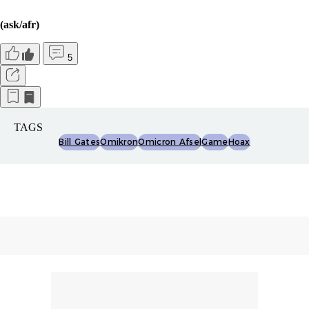
(ask/afr)
5
TAGS
Bill Gates
Omikron
Omicron Afsel
Game
Hoax