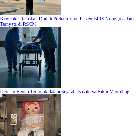
Kemenkes Jelaskan Duduk Perkara Viral Pasien BPJS Nunggu 8 Jam,
Ternyata di RSCM
Deretan Benda Terkutuk dalam Sejarah, Kisahnya Bikin Merinding