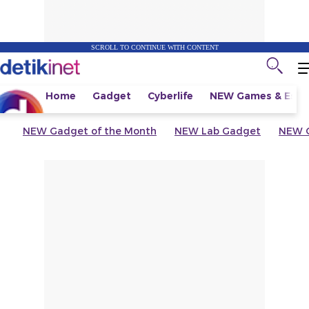
SCROLL TO CONTINUE WITH CONTENT
Home
Gadget
Cyberlife
NEW
Games & Espo
NEW
Gadget of the Month
NEW
Lab Gadget
NEW
G