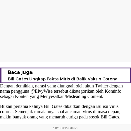
Baca juga:
Bill Gates Ungkap Fakta Miris di Balik Vaksin Corona
Dengan demikian, narasi yang diunggah oleh akun Twitter dengan
nama pengguna @ElvyWise tersebut dikategorikan oleh Kominfo
sebagai Konten yang Menyesatkan/Misleading Content.
Bukan pertama kalinya Bill Gates dikaitkan dengan isu-isu virus
corona. Semenjak ramalannya soal ancaman virus di masa depan,
makin banyak orang yang menaruh curiga pada sosok Bill Gates.
ADVERTISEMENT