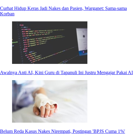
Curhat Hidup Keras Jadi Nakes dan Pasien, Warganet: Sama-sama
Korban
Awalnya Anti AI, Kini Guru di Tapanuli Ini Justru Mengajar Pakai AI
Belum Reda Kasus Nakes Nirempati, Postingan 'BPJS Cuma 1%'