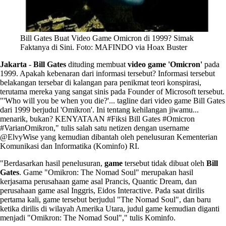
Bill Gates Buat Video Game Omicron di 1999? Simak
Faktanya di Sini. Foto: MAFINDO via Hoax Buster
Jakarta
-
Bill Gates
dituding membuat
video game 'Omicron'
pada
1999. Apakah kebenaran dari informasi tersebut? Informasi tersebut
belakangan tersebar di kalangan para penikmat teori konspirasi,
terutama mereka yang sangat sinis pada Founder of Microsoft tersebut.
"'Who will you be when you die?'... tagline dari video game Bill Gates
dari 1999 berjudul 'Omikron'. Ini tentang kehilangan jiwamu...
menarik, bukan? KENYATAAN #Fiksi Bill Gates #Omicron
#VarianOmikron," tulis salah satu netizen dengan username
@ElvyWise yang kemudian dibantah oleh penelusuran Kementerian
Komunikasi dan Informatika (Kominfo) RI.
"Berdasarkan hasil penelusuran,
game
tersebut tidak dibuat oleh
Bill
Gates
. Game "Omikron: The Nomad Soul" merupakan hasil
kerjasama perusahaan game asal Prancis, Quantic Dream, dan
perusahaan game asal Inggris, Eidos Interactive. Pada saat dirilis
pertama kali, game tersebut berjudul "The Nomad Soul", dan baru
ketika dirilis di wilayah Amerika Utara, judul game kemudian diganti
menjadi "Omikron: The Nomad Soul"," tulis Kominfo.