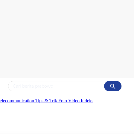
Cancel
Yang sedang ramai dicari
elecommunication
Tips & Trik
Foto
Video
Indeks
#1
data live draw sgp
#2
gempa hari ini
#3
prabowo