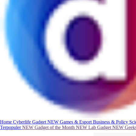
Home
Cyberlife
Gadget
NEW
Games & Esport
Business & Policy
Sc
Terpopuler
NEW
Gadget of the Month
NEW
Lab Gadget
NEW
Geeks