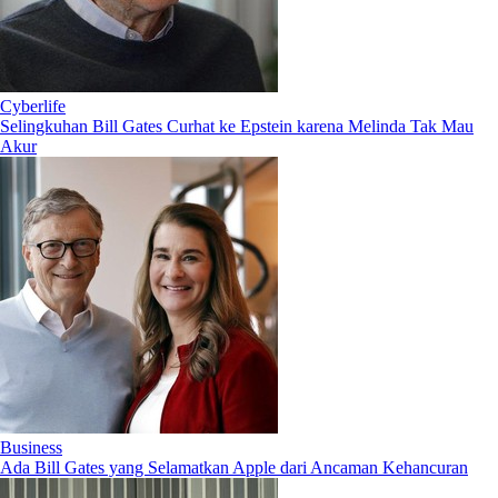
Cyberlife
Selingkuhan Bill Gates Curhat ke Epstein karena Melinda Tak Mau
Akur
Business
Ada Bill Gates yang Selamatkan Apple dari Ancaman Kehancuran