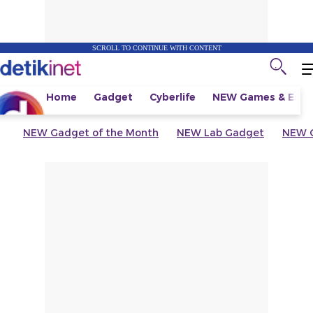
SCROLL TO CONTINUE WITH CONTENT
Home
Gadget
Cyberlife
NEW
Games & Espo
NEW
Gadget of the Month
NEW
Lab Gadget
NEW
G