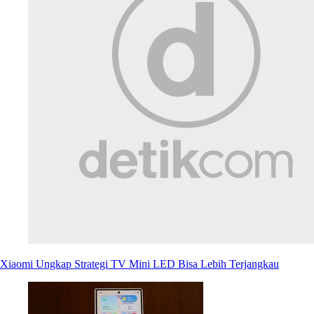
Xiaomi Ungkap Strategi TV Mini LED Bisa Lebih Terjangkau