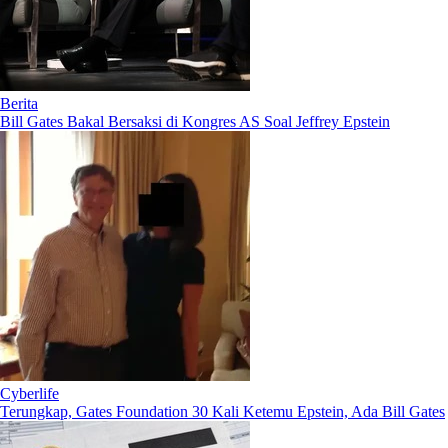
Berita
Bill Gates Bakal Bersaksi di Kongres AS Soal Jeffrey Epstein
Cyberlife
Terungkap, Gates Foundation 30 Kali Ketemu Epstein, Ada Bill Gates