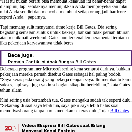
"Hal itu bukan berarti bisa membuat kelakuan itu benar-benar dapat
diampuni, tapi setidaknya menunjukkan Anda memproyeksikan nilai-
nilai Anda sendiri dan mencoba membuat setiap orang jadi hardcore
seperti Anda," paparnya.
Tapi memang sulit menyamai ritme kerja Bill Gates. Dia sering
begadang semalam suntuk untuk bekerja, bahkan tidak pernah liburan
atau menikmati weekend. Gates pun terkenal temperamental terutama
jika pekerjaan karyawannya tidak beres.
Baca juga:
Remaja Cantik Ini Anak Bungsu Bill Gates
Beberapa programmer Microsoft sering kena semprot darinya, bahkan
pekerjaan mereka pernah disebut Gates sebagai hal paling bodoh.
"Saya keras pada orang yang bekerja dengan saya. Itu membantu kami
sukses, tapi saya juga yakin sebagian sikap itu berlebihan," kata Gates
tahun silam.
Kini seiring usia bertambah tua, Gates mengaku sudah tak seperti dulu.
"Sekarang di saat saya lebih tua, saya pikir saya lebih halus soal
memotivasi orang tanpa harus menekan sekeras dulu," ujar
Bill Gates
.
Video: Ekspresi Bill Gates saat Bilang
Menyesal Kenal Epstein