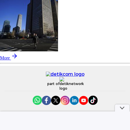
More
part of
Redaksi
Pedoman Media Siber
Karir
Kotak Pos
Info Iklan
Privacy Policy
Disclaimer