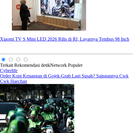
Xiaomi TV S Mini LED 2026 Rilis di RI, Layarnya Tembus 98 Inch
Terkait
Rekomendasi
detikNetwork
Populer
Cyberlife
Order Kopi Kenangan di Gojek-Grab Lagi Susah? Saingannya Cwk
Cwk Haechan