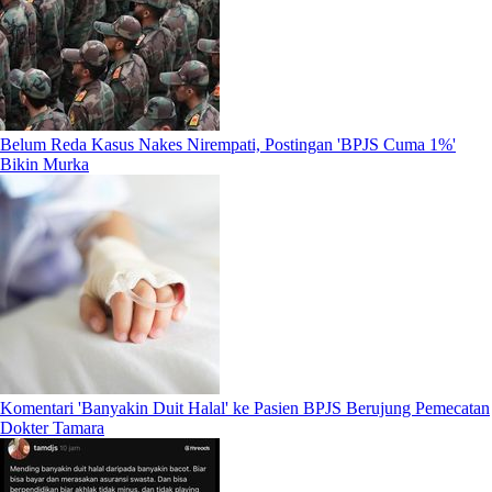
Belum Reda Kasus Nakes Nirempati, Postingan 'BPJS Cuma 1%'
Bikin Murka
Komentari 'Banyakin Duit Halal' ke Pasien BPJS Berujung Pemecatan
Dokter Tamara