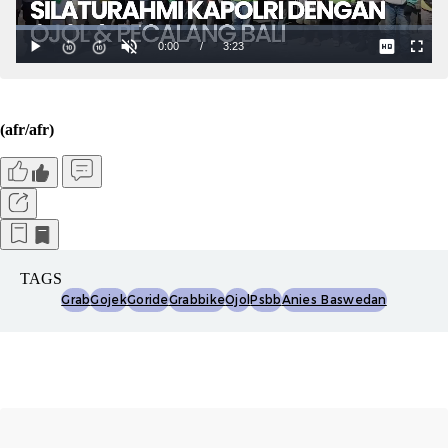
(afr/afr)
TAGS
Grab
Gojek
Goride
Grabbike
Ojol
Psbb
Anies Baswedan