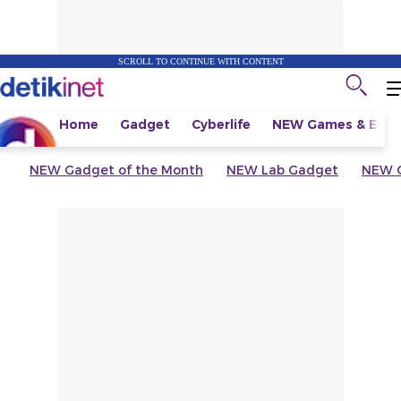
SCROLL TO CONTINUE WITH CONTENT
Home
Gadget
Cyberlife
NEW
Games & Espo
NEW
Gadget of the Month
NEW
Lab Gadget
NEW
G