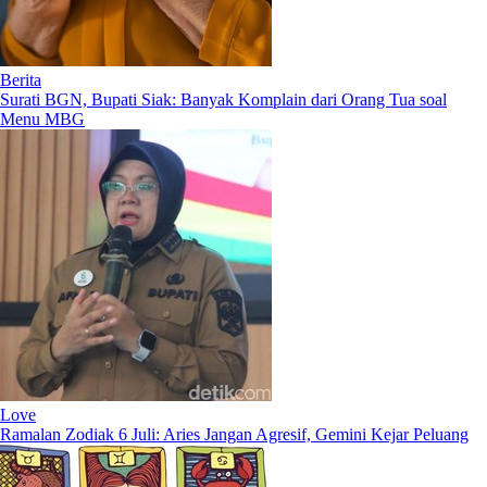
Berita
Surati BGN, Bupati Siak: Banyak Komplain dari Orang Tua soal
Menu MBG
Love
Ramalan Zodiak 6 Juli: Aries Jangan Agresif, Gemini Kejar Peluang