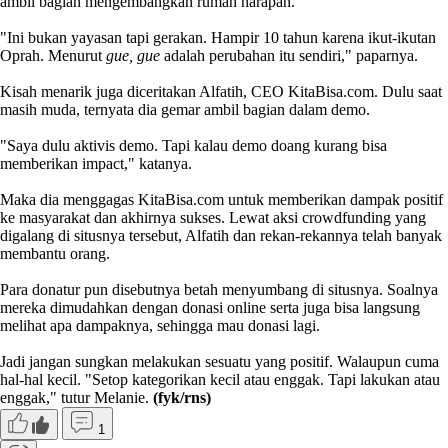
ambil bagian mengembangkan rumah harapan.
"Ini bukan yayasan tapi gerakan. Hampir 10 tahun karena ikut-ikutan
Oprah. Menurut
gue, gue
adalah perubahan itu sendiri," paparnya.
Kisah menarik juga diceritakan Alfatih, CEO KitaBisa.com. Dulu saat
masih muda, ternyata dia gemar ambil bagian dalam demo.
"Saya dulu aktivis demo. Tapi kalau demo doang kurang bisa
memberikan impact," katanya.
Maka dia menggagas KitaBisa.com untuk memberikan dampak positif
ke masyarakat dan akhirnya sukses. Lewat aksi crowdfunding yang
digalang di situsnya tersebut, Alfatih dan rekan-rekannya telah banyak
membantu orang.
Para donatur pun disebutnya betah menyumbang di situsnya. Soalnya
mereka dimudahkan dengan donasi online serta juga bisa langsung
melihat apa dampaknya, sehingga mau donasi lagi.
Jadi jangan sungkan melakukan sesuatu yang positif. Walaupun cuma
hal-hal kecil. "Setop kategorikan kecil atau enggak. Tapi lakukan atau
enggak," tutur Melanie.
(fyk/rns)
1