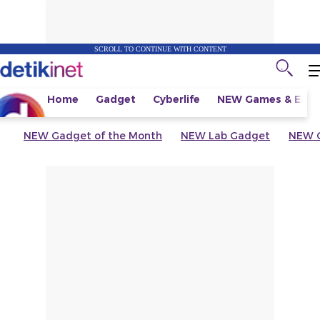
SCROLL TO CONTINUE WITH CONTENT
Home
Gadget
Cyberlife
NEW
Games & Espo
NEW
Gadget of the Month
NEW
Lab Gadget
NEW
G