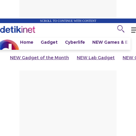
SCROLL TO CONTINUE WITH CONTENT
Home
Gadget
Cyberlife
NEW
Games & Espo
NEW
Gadget of the Month
NEW
Lab Gadget
NEW
G