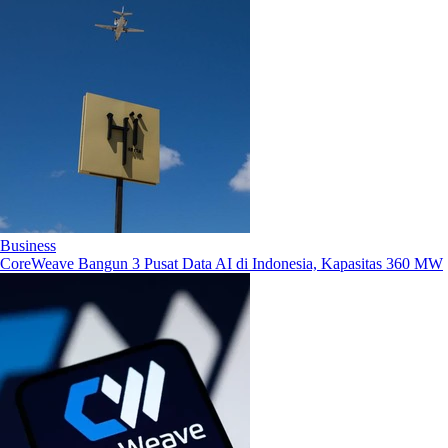
Business
CoreWeave Bangun 3 Pusat Data AI di Indonesia, Kapasitas 360 MW