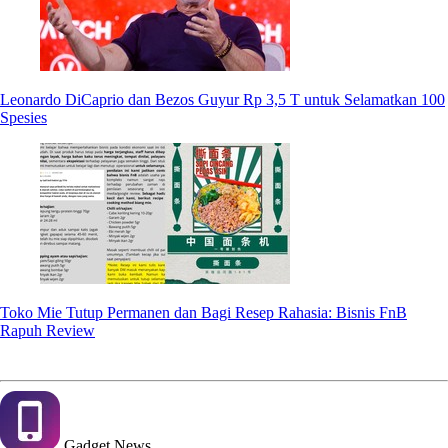
Leonardo DiCaprio dan Bezos Guyur Rp 3,5 T untuk Selamatkan 100
Spesies
Toko Mie Tutup Permanen dan Bagi Resep Rahasia: Bisnis FnB
Rapuh Review
Gadget
News