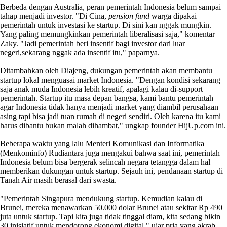
Berbeda dengan Australia, peran pemerintah Indonesia belum sampai
tahap menjadi investor. "Di Cina,
pension fund
warga dipakai
pemerintah untuk investasi ke startup. Di sini kan nggak mungkin.
Yang paling memungkinkan pemerintah liberalisasi saja," komentar
Zaky. "Jadi pemerintah beri insentif bagi investor dari luar
negeri,sekarang nggak ada insentif itu," paparnya.
Ditambahkan oleh Diajeng, dukungan pemerintah akan membantu
startup lokal menguasai market Indonesia. "Dengan kondisi sekarang
saja anak muda Indonesia lebih kreatif, apalagi kalau di-support
pemerintah. Startup itu masa depan bangsa, kami bantu pemerintah
agar Indonesia tidak hanya menjadi market yang diambil perusahaan
asing tapi bisa jadi tuan rumah di negeri sendiri. Oleh karena itu kami
harus dibantu bukan malah dihambat," ungkap founder HijUp.com ini.
Beberapa waktu yang lalu Menteri Komunikasi dan Informatika
(Menkominfo) Rudiantara juga mengakui bahwa saat ini, pemerintah
Indonesia belum bisa bergerak selincah negara tetangga dalam hal
memberikan dukungan untuk startup. Sejauh ini, pendanaan startup di
Tanah Air masih berasal dari swasta.
"Pemerintah Singapura mendukung startup. Kemudian kalau di
Brunei, mereka menawarkan 50.000 dolar Brunei atau sekitar Rp 490
juta untuk startup. Tapi kita juga tidak tinggal diam, kita sedang bikin
30 inisiatif untuk mendorong ekonomi digital," ujar pria yang akrab